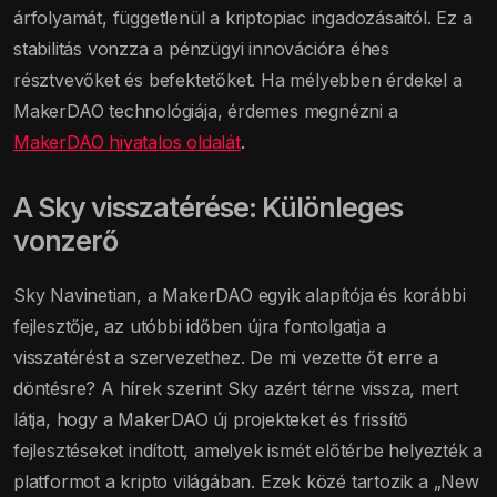
árfolyamát, függetlenül a kriptopiac ingadozásaitól. Ez a
stabilitás vonzza a pénzügyi innovációra éhes
résztvevőket és befektetőket. Ha mélyebben érdekel a
MakerDAO technológiája, érdemes megnézni a
MakerDAO hivatalos oldalát
.
A Sky visszatérése: Különleges
vonzerő
Sky Navinetian, a MakerDAO egyik alapítója és korábbi
fejlesztője, az utóbbi időben újra fontolgatja a
visszatérést a szervezethez. De mi vezette őt erre a
döntésre? A hírek szerint Sky azért térne vissza, mert
látja, hogy a MakerDAO új projekteket és frissítő
fejlesztéseket indított, amelyek ismét előtérbe helyezték a
platformot a kripto világában. Ezek közé tartozik a „New