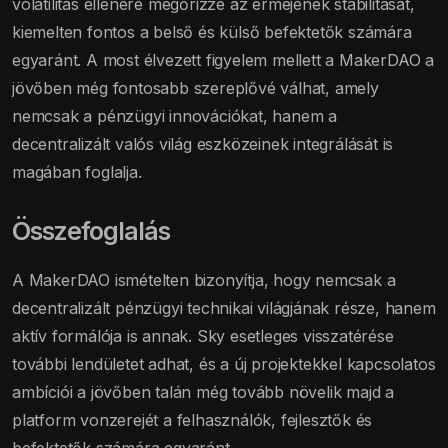
volatilitás ellenére megőrizze az érméjének stabilitását,
kiemelten fontos a belső és külső befektetők számára
egyaránt. A most élvezett figyelem mellett a MakerDAO a
jövőben még fontosabb szereplővé válhat, amely
nemcsak a pénzügyi innovációkat, hanem a
decentralizált valós világ eszközeinek integrálását is
magában foglalja.
Összefoglalás
A MakerDAO ismételten bizonyítja, hogy nemcsak a
decentralizált pénzügyi technikai világjának része, hanem
aktív formálója is annak. Sky esetleges visszatérése
további lendületet adhat, és a új projektekkel kapcsolatos
ambíciói a jövőben talán még tovább növelik majd a
platform vonzerejét a felhasználók, fejlesztők és
befektetők számára egyaránt.