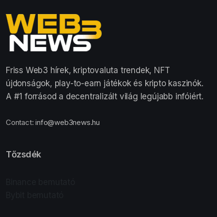
Friss Web3 hírek, kriptovaluta trendek, NFT
újdonságok, play-to-earn játékok és kripto kaszinók.
A #1 forrásod a decentralizált világ legújabb infóiért.
Contact:
info@web3news.hu
Tőzsdék
Binance bemutató
Bybit bemutató