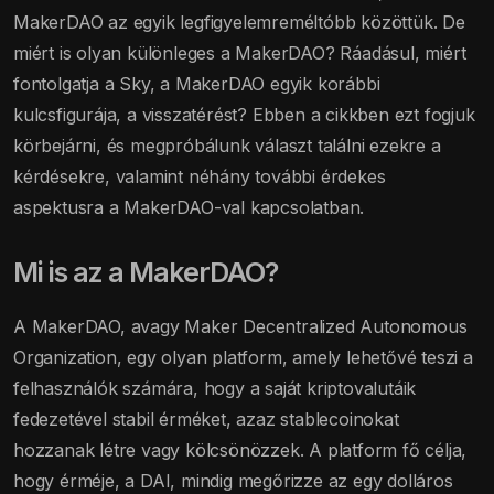
MakerDAO az egyik legfigyelemreméltóbb közöttük. De
miért is olyan különleges a MakerDAO? Ráadásul, miért
fontolgatja a Sky, a MakerDAO egyik korábbi
kulcsfigurája, a visszatérést? Ebben a cikkben ezt fogjuk
körbejárni, és megpróbálunk választ találni ezekre a
kérdésekre, valamint néhány további érdekes
aspektusra a MakerDAO-val kapcsolatban.
Mi is az a MakerDAO?
A MakerDAO, avagy Maker Decentralized Autonomous
Organization, egy olyan platform, amely lehetővé teszi a
felhasználók számára, hogy a saját kriptovalutáik
fedezetével stabil érméket, azaz stablecoinokat
hozzanak létre vagy kölcsönözzek. A platform fő célja,
hogy érméje, a DAI, mindig megőrizze az egy dolláros