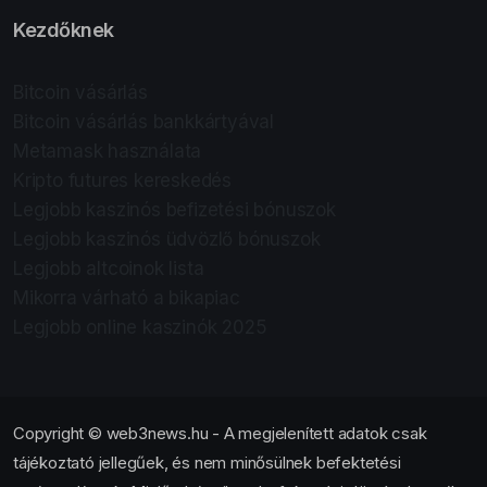
Kezdőknek
Bitcoin vásárlás
Bitcoin vásárlás bankkártyával
Metamask használata
Kripto futures kereskedés
Legjobb kaszinós befizetési bónuszok
Legjobb kaszinós üdvözlő bónuszok
Legjobb altcoinok lista
Mikorra várható a bikapiac
Legjobb online kaszinók 2025
Copyright © web3news.hu - A megjelenített adatok csak
tájékoztató jellegűek, és nem minősülnek befektetési