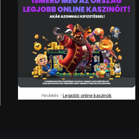
Hirdetés -
Legjobb online kaszinók