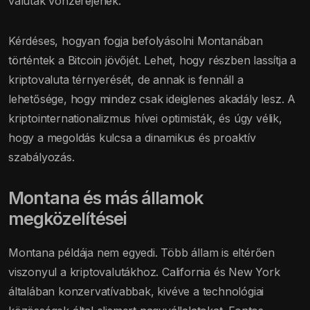
valuták vonzerejének.
Kérdéses, hogyan fogja befolyásolni Montanában
történtek a Bitcoin jövőjét. Lehet, hogy részben lassítja a
kriptovaluta térnyerését, de annak is fennáll a
lehetősége, hogy mindez csak ideiglenes akadály lesz. A
kriptointernationalizmus hívei optimisták, és úgy vélik,
hogy a megoldás kulcsa a dinamikus és proaktív
szabályozás.
Montana és más államok
megközelítései
Montana példája nem egyedi. Több állam is eltérően
viszonyul a kriptovalutákhoz. California és New York
általában konzervatívabbak, kivéve a technológiai