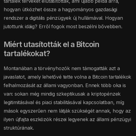
tartalék terveket elutasították, ami újabb példa arra,
hogyan ütközhet össze a hagyományos gazdasági
rendszer a digitális pénzügyek új hullámával. Hogyan
jutottunk idáig? Erről fogok most beszélni bővebben.
Miért utasították el a Bitcoin
tartalékokat?
Montanában a törvényhozók nem támogatták azt a
javaslatot, amely lehetővé tette volna a Bitcoin tartalékok
felhalmozását az állami vagyonban. Ennek több oka is
van: sokan még mindig szkeptikusak a kriptopénzek
legitimitásával és piaci stabilitásával kapcsolatban, míg
mások egyszerűen nem látják szükségét annak, hogy az
ilyen újfajta eszközök részei legyenek az állami pénzügyi
struktúrának.