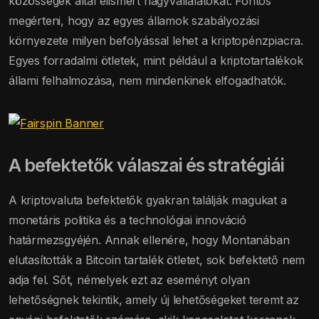
közösségek által elismert nagyvállalatokat. Fontos
megérteni, hogy az egyes államok szabályozási
környezete milyen befolyással lehet a kriptopénzpiacra.
Egyes forradalmi ötletek, mint például a kriptotartalékok
állami felhalmozása, nem mindenkinek elfogadhatók.
A befektetők válaszai és stratégiái
A kriptovaluta befektetők gyakran találják magukat a
monetáris politika és a technológiai innováció
határmezsgyéjén. Annak ellenére, hogy Montanában
elutasították a Bitcoin tartalék ötletet, sok befektető nem
adja fel. Sőt, némelyek ezt az eseményt olyan
lehetőségnek tekintik, amely új lehetőségeket teremt az