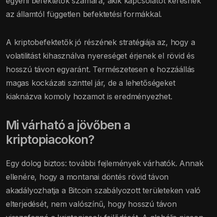
egyéni befektetők számára, akik kapcsolatot keresnek
az államtól független befektetési formákkal.
A kriptobefektetők jó részének stratégiája az, hogy a
volatilitást kihasználva nyereséget érjenek el rövid és
hosszú távon egyaránt. Természetesen e hozzáállás
magas kockázati szinttel jár, de a lehetőségeket
kiaknázva komoly hozamot is eredményezhet.
Mi várható a jövőben a
kriptopiacokon?
Egy dolog biztos: további fejlemények várhatók. Annak
ellenére, hogy a montanai döntés rövid távon
akadályozhatja a Bitcoin szabályozott területeken való
elterjedését, nem valószínű, hogy hosszú távon