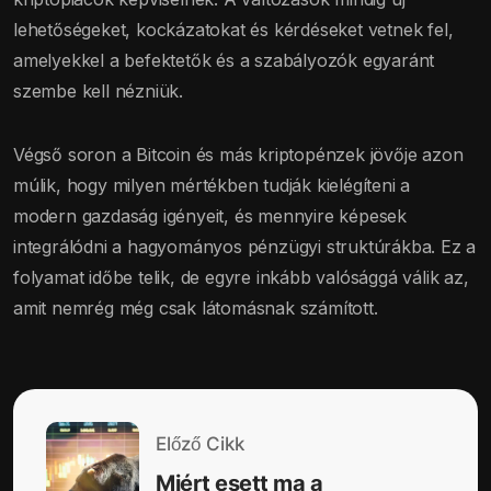
lehetőségeket, kockázatokat és kérdéseket vetnek fel,
amelyekkel a befektetők és a szabályozók egyaránt
szembe kell nézniük.
Végső soron a Bitcoin és más kriptopénzek jövője azon
múlik, hogy milyen mértékben tudják kielégíteni a
modern gazdaság igényeit, és mennyire képesek
integrálódni a hagyományos pénzügyi struktúrákba. Ez a
folyamat időbe telik, de egyre inkább valósággá válik az,
amit nemrég még csak látomásnak számított.
Előző Cikk
Miért esett ma a