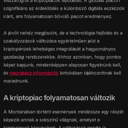
visszafogná a kriptopiacok fejlődését. A globális piacon
szignifikáns az érdeklődés a különböző digitális eszközök
iránt, ami folyamatosan bővülő piacot eredményez.
A jövőt nehéz megjósolni, de a technológiai fejlődés és a
szabályozások változása egyértelműen jelzi a
kriptopénzek lehetséges integrálását a hagyományos
gazdasági rendszerekbe. Ahhoz azonban, hogy pontos
képet kapjunk, mindenképpen alaposan figyelnünk kell,
és
naprakész információk
birtokában tájékozottnak kell
maradnunk.
A kriptopiac folyamatosan változik
A Montanában történt események mindössze egy részét
képezik annak a sokszínű világnak, amelyet a
kriptopiacok képviselnek. A változások mindig új