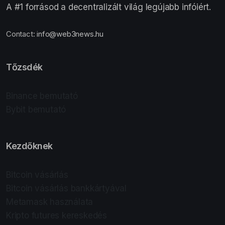
A #1 forrásod a decentralizált világ legújabb infóiért.
Contact:
info@web3news.hu
Tőzsdék
Binance bemutató
Bybit bemutató
Kezdőknek
Bitcoin vásárlás
Bitcoin vásárlás bankkártyával
Metamask használata
Kripto futures kereskedés