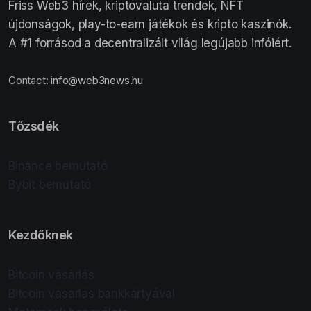
Friss Web3 hírek, kriptovaluta trendek, NFT
újdonságok, play-to-earn játékok és kripto kaszinók.
A #1 forrásod a decentralizált világ legújabb infóiért.
Contact:
info@web3news.hu
Tőzsdék
Binance bemutató
Bybit bemutató
Kezdőknek
Bitcoin vásárlás
Bitcoin vásárlás bankkártyával