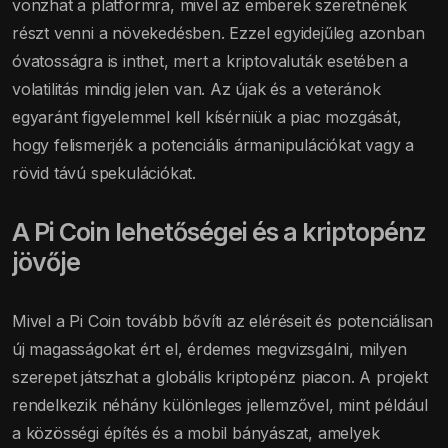
vonzhat a platformra, mivel az emberek szeretnének
részt venni a növekedésben. Ezzel egyidejűleg azonban
óvatosságra is inthet, mert a kriptovaluták esetében a
volatilitás mindig jelen van. Az újak és a veteránok
egyaránt figyelemmel kell kísérniük a piac mozgását,
hogy felismerjék a potenciális ármanipulációkat vagy a
rövid távú spekulációkat.
A Pi Coin lehetőségei és a kriptopénz
jövője
Mivel a Pi Coin tovább bővíti az eléréseit és potenciálisan
új magasságokat ért el, érdemes megvizsgálni, milyen
szerepet játszhat a globális kriptopénz piacon. A projekt
rendelkezik néhány különleges jellemzővel, mint például
a közösségi építés és a mobil bányászat, amelyek