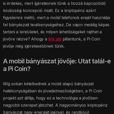
is érdekes, mert ígéretesnek tűnik a hozzá kapcsolódó
közösségi koncepció miatt. Ez a kriptopénz azért
figyelemre méltó, mert a mobil telefonok erejét használja
fel bányászati tevékenységeihez. De vajon meddig képes
tartani a lendületet, és milyen lehetőségeket rejthet a
jövőre nézve? Ahogy a
link alá
pillantunk, a Pi Coin
jövője még ígéretesebbnek tűnik.
A mobil bányászat jövője: Utat talál-e
a Pi Coin?
Míg sokan kételkednek a mobil alapú bányászat
hatékonyságában és jövedelmezőségében, a Pi Coin
projekt azt állítja, hogy ez a technológia a jövőben
nagyobb szerepet játszhat. A hagyományos kriptopénz
bányászat nagy energiát igényel, és rendkívül