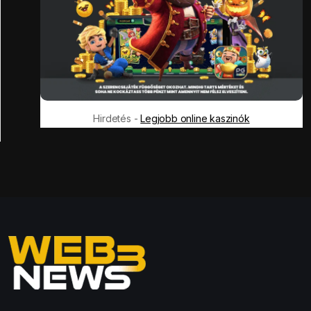
Hirdetés -
Legjobb online kaszinók