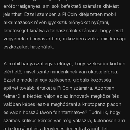
erőforrásigényes, ami sok befektető számára kihívást
jelenthet. Ezzel szemben a Pi Coin kifejezetten mobil
alkalmazások révén igyekszik előnyöket nyújtani,
lehetőséget kínálva a felhasználók számára, hogy részt
vegyenek a bányászatban, miközben azok a mindennapi
eszközeiket használják.
A mobil bányászat egyik előnye, hogy szélesebb körben
elérhető, mivel szinte mindenkinek van okostelefonja.
Ezzel a modellel egy szélesebb, globális közösség
építhet további értéket a Pi Coin számára. Azonban
felmerül a kérdés: Vajon ez az innovatív megközelítés
valóban képes lesz-e meghódítani a kriptopénz piacon
és vajon hosszú távon fenntartható-e? Tudniillik, hogy
számos kritikus kérdés vár még válaszra, különösen ami
a biztonságot és a tényleges decentralizációt illeti.