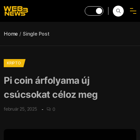
Home
Single Post
KRIPTO
Pi coin árfolyama új
csúcsokat céloz meg
február 25, 2025
0