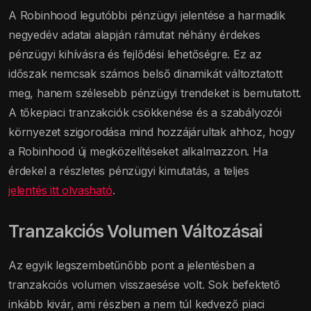
A Robinhood legutóbbi pénzügyi jelentése a harmadik
negyedév adatai alapján rámutat néhány érdekes
pénzügyi kihívásra és fejlődési lehetőségre. Ez az
időszak nemcsak számos belső dinamikát változtatott
meg, hanem szélesebb pénzügyi trendeket is bemutatott.
A tőkepiaci tranzakciók csökkenése és a szabályozói
környezet szigorodása mind hozzájárultak ahhoz, hogy
a Robinhood új megközelítéseket alkalmazzon. Ha
érdekel a részletes pénzügyi kimutatás, a teljes
jelentés itt olvasható
.
Tranzakciós Volumen Változásai
Az egyik legszembetűnőbb pont a jelentésben a
tranzakciós volumen visszaesése volt. Sok befektető
inkább kivár, ami részben a nem túl kedvező piaci