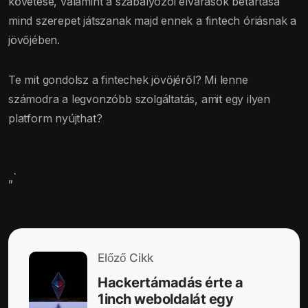
követése, valamint a szabályozói elvárások betartása
mind szerepet játszanak majd ennek a fintech óriásnak a
jövőjében.
Te mit gondolsz a fintechek jövőjéről? Mi lenne
számodra a legvonzóbb szolgáltatás, amit egy ilyen
platform nyújthat?
„`
Előző Cikk
Hackertámadás érte a
1inch weboldalát egy