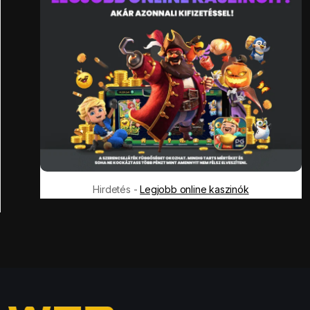
Hirdetés -
Legjobb online kaszinók