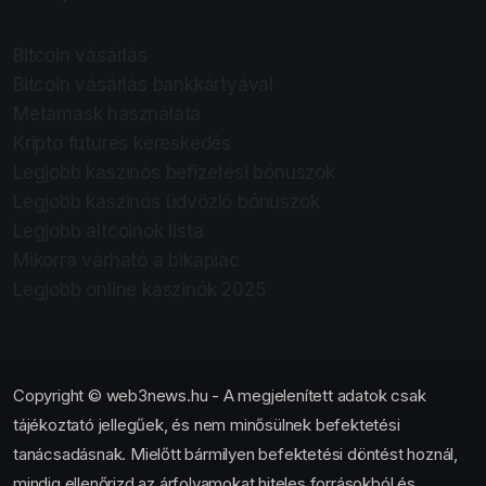
Bitcoin vásárlás
Bitcoin vásárlás bankkártyával
Metamask használata
Kripto futures kereskedés
Legjobb kaszinós befizetési bónuszok
Legjobb kaszinós üdvözlő bónuszok
Legjobb altcoinok lista
Mikorra várható a bikapiac
Legjobb online kaszinók 2025
Copyright © web3news.hu - A megjelenített adatok csak
tájékoztató jellegűek, és nem minősülnek befektetési
tanácsadásnak. Mielőtt bármilyen befektetési döntést hoznál,
mindig ellenőrizd az árfolyamokat hiteles forrásokból és