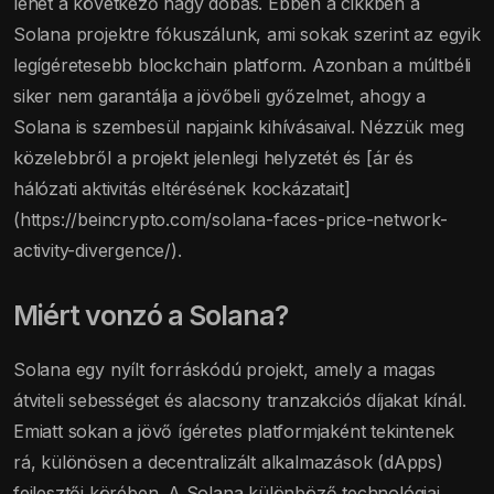
lehet a következő nagy dobás. Ebben a cikkben a
Solana projektre fókuszálunk, ami sokak szerint az egyik
legígéretesebb blockchain platform. Azonban a múltbéli
siker nem garantálja a jövőbeli győzelmet, ahogy a
Solana is szembesül napjaink kihívásaival. Nézzük meg
közelebbről a projekt jelenlegi helyzetét és [ár és
hálózati aktivitás eltérésének kockázatait]
(https://beincrypto.com/solana-faces-price-network-
activity-divergence/).
Miért vonzó a Solana?
Solana egy nyílt forráskódú projekt, amely a magas
átviteli sebességet és alacsony tranzakciós díjakat kínál.
Emiatt sokan a jövő ígéretes platformjaként tekintenek
rá, különösen a decentralizált alkalmazások (dApps)
fejlesztői körében. A Solana különböző technológiai