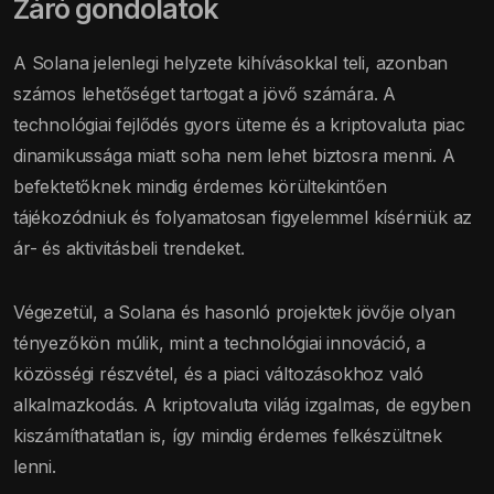
Záró gondolatok
A Solana jelenlegi helyzete kihívásokkal teli, azonban
számos lehetőséget tartogat a jövő számára. A
technológiai fejlődés gyors üteme és a kriptovaluta piac
dinamikussága miatt soha nem lehet biztosra menni. A
befektetőknek mindig érdemes körültekintően
tájékozódniuk és folyamatosan figyelemmel kísérniük az
ár- és aktivitásbeli trendeket.
Végezetül, a Solana és hasonló projektek jövője olyan
tényezőkön múlik, mint a technológiai innováció, a
közösségi részvétel, és a piaci változásokhoz való
alkalmazkodás. A kriptovaluta világ izgalmas, de egyben
kiszámíthatatlan is, így mindig érdemes felkészültnek
lenni.