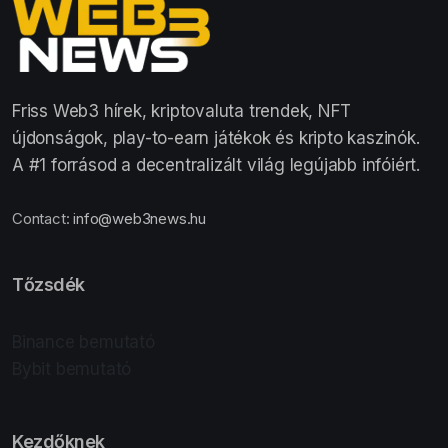
Friss Web3 hírek, kriptovaluta trendek, NFT
újdonságok, play-to-earn játékok és kripto kaszinók.
A #1 forrásod a decentralizált világ legújabb infóiért.
Contact:
info@web3news.hu
Tőzsdék
Binance bemutató
Bybit bemutató
Kezdőknek