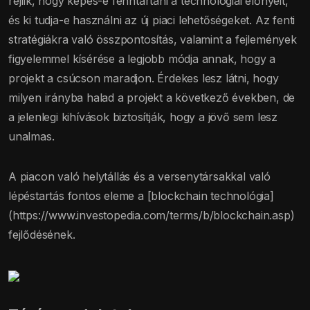
rejlik, hogy képes-e fenntartani a technológiai előnyeit,
és ki tudja-e használni az új piaci lehetőségeket. Az fenti
stratégiákra való összpontosítás, valamint a fejlemények
figyelemmel kísérése a legjobb módja annak, hogy a
projekt a csúcson maradjon. Érdekes lesz látni, hogy
milyen irányba halad a projekt a következő években, de
a jelenlegi kihívások biztosítják, hogy a jövő sem lesz
unalmas.
A piacon való helytállás és a versenytársakkal való
lépéstartás fontos eleme a [blockchain technológia]
(https://www.investopedia.com/terms/b/blockchain.asp)
fejlődésének.