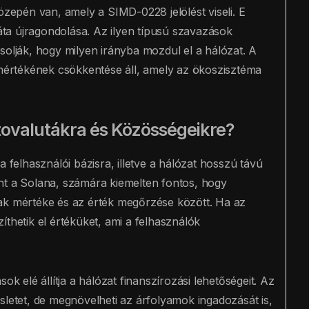
özepén van, amely a SIMD-0228 jelölést viseli. E
ráta újragondolása. Az ilyen típusú szavazások
solják, hogy milyen irányba mozdul el a hálózat. A
 mértékének csökkentése áll, amely az ökoszisztéma
ptovalutákra és Közösségeikre?
a felhasználói bázisra, illetve a hálózat hosszú távú
nt a Solana, számára kiemelten fontos, hogy
ak mértéke és az érték megőrzése között. Ha az
íthetik el értéküket, ami a felhasználók
ok elé állítja a hálózat finanszírozási lehetőségeit. Az
sletet, de megnövelheti az árfolyamok ingadozását is,