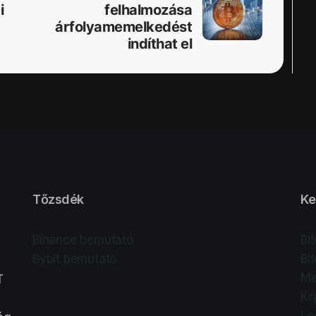
i
felhalmozása
árfolyamemelkedést
indíthat el
Tőzsdék
Ke
Binance bemutató
Bi
Bybit bemutató
Bi
Me
T
Kr
Le