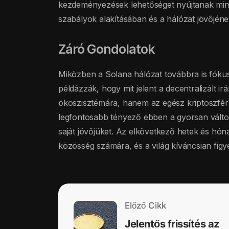
kezdeményezések lehetőséget nyújtanak mind
szabályok alakításában és a hálózat jövőjéne
Záró Gondolatok
Miközben a Solana hálózat továbbra is fókus
példázzák, hogy mit jelent a decentralizált 
ökoszisztémára, hanem az egész kriptoszférá
legfontosabb tényező ebben a gyorsan változ
saját jövőjüket. Az elkövetkező hetek és hó
közösség számára, és a világ kíváncsian figy
Előző Cikk
Jelentős frissítés az