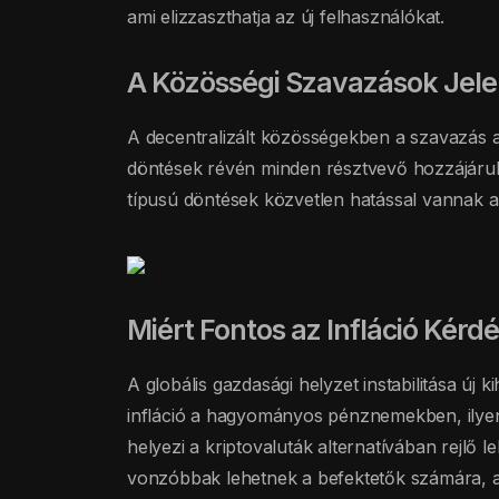
ami elizzaszthatja az új felhasználókat.
A Közösségi Szavazások Jel
A decentralizált közösségekben a szavazás a
döntések révén minden résztvevő hozzájárulh
típusú döntések közvetlen hatással vannak a t
Miért Fontos az Infláció Kérd
A globális gazdasági helyzet instabilitása új ki
infláció a hagyományos pénznemekben, ilyen
helyezi a kriptovaluták alternatívában rejlő l
vonzóbbak lehetnek a befektetők számára, 