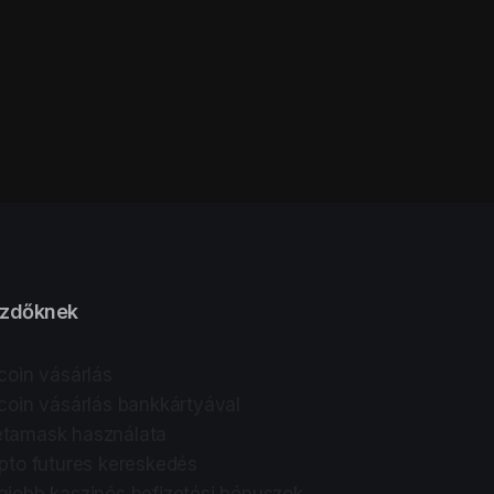
zdőknek
tcoin vásárlás
tcoin vásárlás bankkártyával
tamask használata
ipto futures kereskedés
gjobb kaszinós befizetési bónuszok