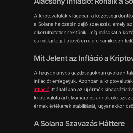
Alacsony Infláció: Rónaik a
A kriptovaluták világában a közösségi döntés
a Solana hálózatán zajló szavazás, amely az i
elkerülhetetlennek tűnik, míg másokat a közö
és mit tartogat a jövő erre a dinamikusan fej
Mit Jelent az Infláció a Kript
A hagyományos gazdaságokban gyakran talál
inflációt emlegetjük. Azonban a kriptovaluták 
infláció
itt általában az új érmék kibocsátásá
kriptovaluta árfolyamára és annak ökosziszté
érmék értékének stabilitását, ugyanakkor csö
A Solana Szavazás Háttere