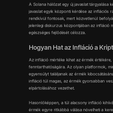
A Solana hálózat egy új javaslat tárgyalása k
javaslat egyik központi kérdése az inflációs 
rendkívül fontosak, mert közvetlenül befolyá
jelenlegi diskurzus központjában az infláció
egészséges fejlődését célozza.
Hogyan Hat az Infláció a Kri
Az infláció mértéke kihat az érmék értékére, 
fenntarthatóságára. Az olyan platformok, mi
egyensúlyt találjanak az érmék kibocsátásán
infláció túl magas, az érmék gyorsabban vesz
elpártolásához vezethet.
Hasonlóképpen, a túl alacsony infláció kihívás
érmék egyre ritkábbá válása növelheti a kere