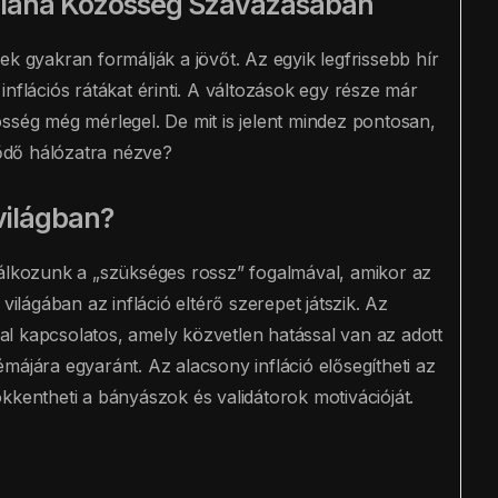
 Solana Közösség Szavazásában
ek gyakran formálják a jövőt. Az egyik legfrissebb hír
nflációs rátákat érinti. A változások egy része már
sség még mérlegel. De mit is jelent mindez pontosan,
lődő hálózatra nézve?
ovilágban?
kozunk a „szükséges rossz” fogalmával, amikor az
világában az infláció eltérő szerepet játszik. Az
val kapcsolatos, amely közvetlen hatással van az adott
májára egyaránt. Az alacsony infláció elősegítheti az
kkentheti a bányászok és validátorok motivációját.