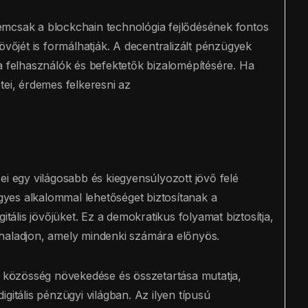
emcsak a blockchain technológia fejlődésének fontos
övőjét is formálhatják. A decentralizált pénzügyek
a felhasználók és befektetők bizalomépítésére. Ha
tei, érdemes felkeresni az
ei egy világosabb és kiegyensúlyozott jövő felé
yes alkalommal lehetőséget biztosítanak a
itális jövőjüket. Ez a demokratikus folyamat biztosítja,
 haladjon, amely mindenki számára előnyös.
 a közösség növekedése és összetartása mutatja,
gitális pénzügyi világban. Az ilyen típusú