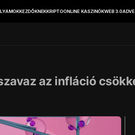
OLYAMOK
KEZDŐKNEK
KRIPTO
ONLINE KASZINÓK
WEB 3.0
ADVE
zavaz az infláció csökk