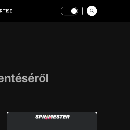
RTISE
entéséről