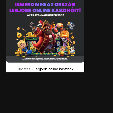
Hirdetés -
Legjobb online kaszinók