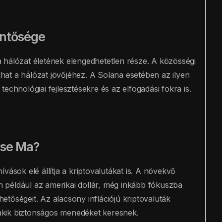
entősége
 hálózat életének elengedhetetlen része. A közösségi
at a hálózat jövőjéhez. A Solana esetében az ilyen
echnológiai fejlesztésekre és az elfogadási fokra is.
ése Ma?
hívások elé állítja a kriptovalutákat is. A növekvő
 például az amerikai dollár, még inkább fókuszba
ehetőségeit. Az alacsony inflációjú kriptovaluták
akik biztonságos menedéket keresnek.