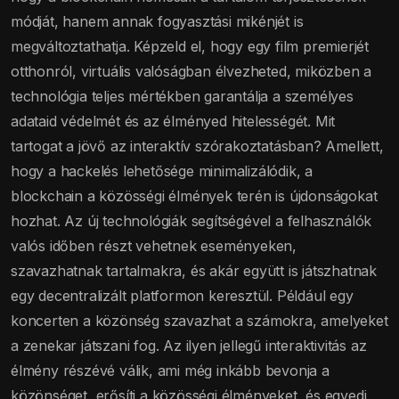
módját, hanem annak fogyasztási mikénjét is
megváltoztathatja. Képzeld el, hogy egy film premierjét
otthonról, virtuális valóságban élvezheted, miközben a
technológia teljes mértékben garantálja a személyes
adataid védelmét és az élményed hitelességét. Mit
tartogat a jövő az interaktív szórakoztatásban? Amellett,
hogy a hackelés lehetősége minimalizálódik, a
blockchain a közösségi élmények terén is újdonságokat
hozhat. Az új technológiák segítségével a felhasználók
valós időben részt vehetnek eseményeken,
szavazhatnak tartalmakra, és akár együtt is játszhatnak
egy decentralizált platformon keresztül. Például egy
koncerten a közönség szavazhat a számokra, amelyeket
a zenekar játszani fog. Az ilyen jellegű interaktivitás az
élmény részévé válik, ami még inkább bevonja a
közönséget, erősíti a közösségi élményeket, és egyedi,