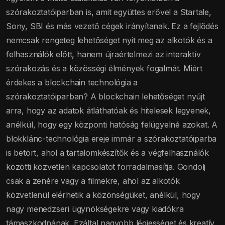
szórakoztatóiparban is, amit együttes erővel a Startale,
Sony, SBI és más vezető cégek irányítanak. Ez a fejlődés
nemcsak rengeteg lehetőséget nyit meg az alkotók és a
felhasználók előtt, hanem újraértelmezi az interaktív
szórakozás és a közösségi élmények fogalmát. Miért
érdekes a blockchain technológia a
szórakoztatóiparban? A blockchain lehetőséget nyújt
arra, hogy az adatok átláthatóak és hitelesek legyenek,
anélkül, hogy egy központi hatóság felügyelné azokat. A
blokklánc-technológia ereje immár a szórakoztatóiparba
is betört, ahol a tartalomkészítők és a végfelhasználók
közötti közvetlen kapcsolatot forradalmasítja. Gondolj
csak a zenére vagy a filmekre, ahol az alkotók
közvetlenül elérhetik a közönségüket, anélkül, hogy
nagy menedzseri ügynökségekre vagy kiadókra
támaszkodnának. Ezáltal nagyobb légiességet és kreatív