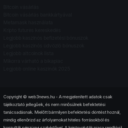
Bitcoin vásárlás
Bitcoin vásárlás bankkártyával
Metamask használata
Kripto futures kereskedés
Legjobb kaszinós befizetési bónuszok
Legjobb kaszinós üdvözlő bónuszok
Legjobb altcoinok lista
Mikorra várható a bikapiac
Legjobb online kaszinók 2025
Copyright © web3news.hu - A megjelenített adatok csak
tájékoztató jellegűek, és nem minősülnek befektetési
tanácsadásnak. Mielőtt bármilyen befektetési döntést hoznál,
mindig ellenőrizd az árfolyamokat hiteles forrásokból és
konzultálj pénzügyi szakértővel. A kriptovaluták piaca rendkívül