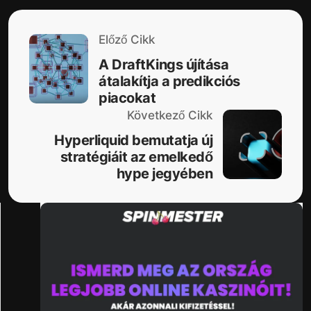
Előző Cikk
A DraftKings újítása
átalakítja a predikciós
piacokat
Következő Cikk
Hyperliquid bemutatja új
stratégiáit az emelkedő
hype jegyében