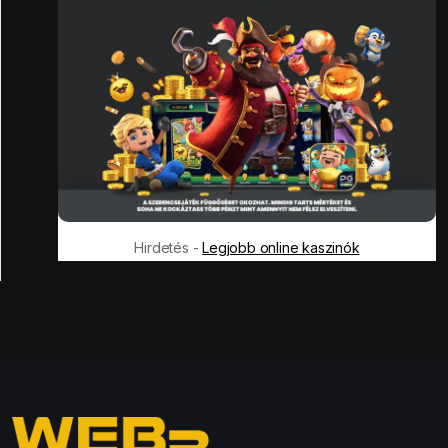
Hirdetés -
Legjobb online kaszinók