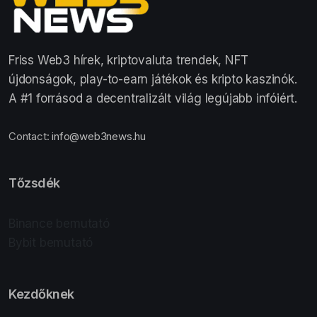
Friss Web3 hírek, kriptovaluta trendek, NFT
újdonságok, play-to-earn játékok és kripto kaszinók.
A #1 forrásod a decentralizált világ legújabb infóiért.
Contact:
info@web3news.hu
Tőzsdék
Binance bemutató
Bybit bemutató
Kezdőknek