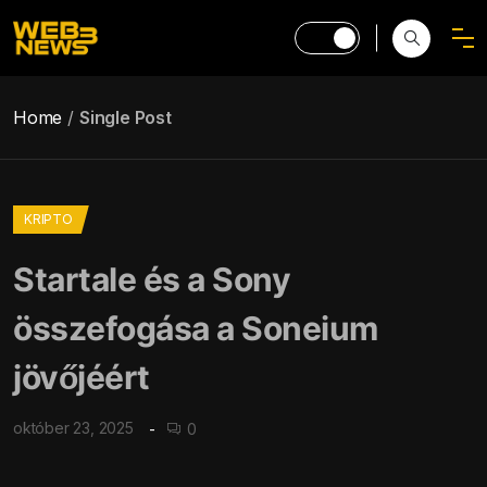
Home
Single Post
KRIPTO
Startale és a Sony
összefogása a Soneium
jövőjéért
október 23, 2025
0