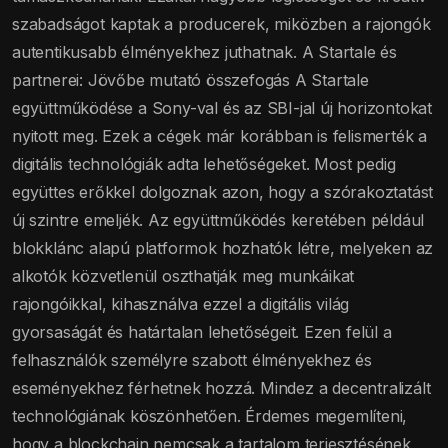
szabadságot kaptak a producerek, miközben a rajongók
autentikusabb élményekhez juthatnak. A Startale és
partnerei: Jövőbe mutató összefogás A Startale
együttműködése a Sony-val és az SBI-jal új horizontokat
nyitott meg. Ezek a cégek már korábban is felismerték a
digitális technológiák adta lehetőségeket. Most pedig
együttes erőkkel dolgoznak azon, hogy a szórakoztatást
új szintre emeljék. Az együttműködés keretében például
blokklánc alapú platformok hozhatók létre, melyeken az
alkotók közvetlenül oszthatják meg munkáikat
rajongóikkal, kihasználva ezzel a digitális világ
gyorsaságát és határtalan lehetőségeit. Ezen felül a
felhasználók személyre szabott élményekhez és
eseményekhez férhetnek hozzá. Mindez a decentralizált
technológiának köszönhetően. Érdemes megemlíteni,
hogy a blockchain nemcsak a tartalom terjesztésének