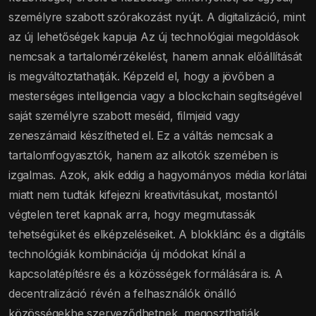
személyre szabott szórakozást nyújt. A digitalizáció, mint
az új lehetőségek kapuja Az új technológiai megoldások
nemcsak a tartalomérzékelést, hanem annak előállítását
is megváltoztathatják. Képzeld el, hogy a jövőben a
mesterséges intelligencia vagy a blockchain segítségével
saját személyre szabott meséid, filmjeid vagy
zeneszámaid készítheted el. Ez a váltás nemcsak a
tartalomfogyasztók, hanem az alkotók szemében is
izgalmas. Azok, akik eddig a hagyományos média korlátai
miatt nem tudták kifejezni kreativitásukat, mostantól
végtelen teret kapnak arra, hogy megmutassák
tehetségüket és elképzeléseiket. A blokklánc és a digitális
technológiák kombinációja új módokat kínál a
kapcsolatépítésre és a közösségek formálására is. A
decentralizáció révén a felhasználók önálló
közösségekbe szerveződhetnek, megoszthatják