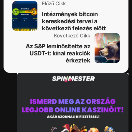
Előző Cikk
Intézmények bitcoin
kereskedési tervei a
következő felezés előtt
Következő Cikk
Az S&P leminősítette az
USDT-t: kínai reakciók
érkeztek