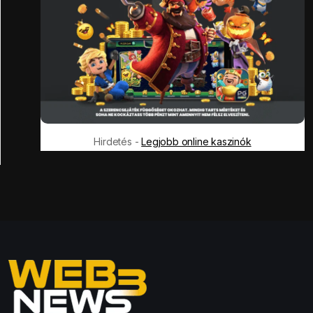
Hirdetés -
Legjobb online kaszinók