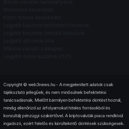
Bitcoin vásárlás bankkártyával
Metamask használata
Kripto futures kereskedés
Legjobb kaszinós befizetési bónuszok
Legjobb kaszinós üdvözlő bónuszok
Legjobb altcoinok lista
Mikorra várható a bikapiac
Legjobb online kaszinók 2025
Copyright © web3news.hu - A megjelenített adatok csak
tájékoztató jellegűek, és nem minősülnek befektetési
tanácsadásnak. Mielőtt bármilyen befektetési döntést hoznál,
mindig ellenőrizd az árfolyamokat hiteles forrásokból és
konzultálj pénzügyi szakértővel. A kriptovaluták piaca rendkívül
ingadozó, ezért felelős és körültekintő döntések szükségesek.