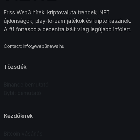
Friss Web3 hírek, kriptovaluta trendek, NFT
újdonságok, play-to-earn játékok és kripto kaszinók.
A #1 forrásod a decentralizált világ legújabb infóiért.
Contact:
info@web3news.hu
Tőzsdék
Binance bemutató
Bybit bemutató
Kezdőknek
Bitcoin vásárlás