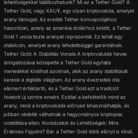
lehetőségekkel találkozhatunk? Mi az a Tether Gold? A
Tether Gold, vagy XAU₮, egy olyan kriptovaluta, amelyet
arany támogat. Az eredeti Tether koncepciójához
hasonlóan, amely az amerikai dollárhoz kötött, a Tether
Gold 1 uncia tiszta aranyat reprezentál. Ez tehát egy
stabilcoin, amelyet arany lefedettséggel garantálnak.
Tether Gold: A Stabilitás Vonala A kriptovaluták heves
áringadozásai közepette a Tether Gold egyfajta
menedéket kínálhat azoknak, akik az arany stabilitását
keresik a digitális világban. Az arany évezredek óta
elismert értéktartó, és a Tether Gold ezt a tradíciót
hivatott új szintre emelni. Ezáltal a befektetők mind az
arany, mind a kriptovaluták előnyeit kihasználhatják, és
jobban védetté válhatnak a hagyományos kriptopiac
volatilitása ellen. Kockázatok és Lehetőségek: Mire
Érdemes Figyelni? Bár a Tether Gold több előnyt is kínál,