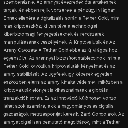
szembenéznie. Az aranyat évezredek óta értékesnek
tartják, és ebben rejlik vonzereje a pénzügyi világban.
Ennek ellenére a digitalizálás során a Tether Gold, mint
más kriptoeszköz, ki van téve a technológiai
kiberbiztonsági fenyegetéseknek és rendszerek
manipulálásának veszélyének. A Kriptovaluták és Az
Arany Ötvözete A Tether Gold ebbe az új világba hoz
egyensúlyt. Az arannyal biztosított stablecoinok, mint a
Tether Gold, ötvözik a kriptovaluták kényelmét és az
arany stabilitását. Az ügyfelek így képesek egyetlen
eszközben elérni az arany kínálta védelmet, miközben a
kriptovaluták előnyeit is kihasználhatják a globális
tranzakciók során. Ez az innováció különösen vonzó
lehet azok számára, akik a hagyományos és digitális
gazdaságok metszéspontját keresik. Záró Gondolatok Az
aranyat digitálisan bemutató megoldások, mint a Tether