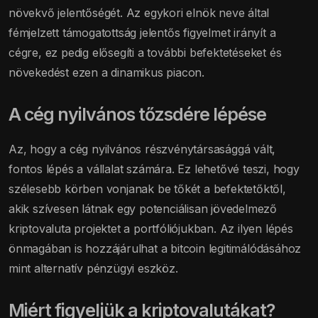
növekvő jelentőségét. Az egykori elnök neve által
fémjelzett támogatottság jelentős figyelmet irányít a
cégre, ez pedig elősegíti a további befektetéseket és
növekedést ezen a dinamikus piacon.
A cég nyilvános tőzsdére lépése
Az, hogy a cég nyilvános részvénytársasággá vált,
fontos lépés a vállalat számára. Ez lehetővé teszi, hogy
szélesebb körben vonjanak be tőkét a befektetőktől,
akik szívesen látnak egy potenciálisan jövedelmező
kriptovaluta projektet a portfóliójukban. Az ilyen lépés
önmagában is hozzájárulhat a bitcoin legitimálódásához
mint alternatív pénzügyi eszköz.
Miért figyeljük a kriptovalutákat?