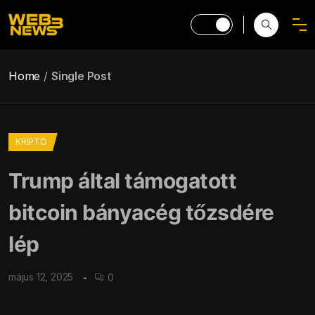
Home
Single Post
KRIPTO
Trump által támogatott
bitcoin bányacég tőzsdére
lép
május 12, 2025
0