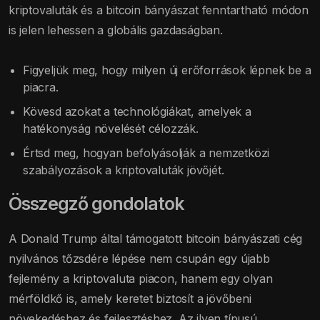
kriptovaluták és a bitcoin bányászat fenntartható módon
is jelen lehessen a globális gazdaságban.
Figyeljük meg, hogy milyen új erőforrások lépnek be a
piacra.
Kövesd azokat a technológiákat, amelyek a
hatékonyság növelését célozzák.
Értsd meg, hogyan befolyásolják a nemzetközi
szabályozások a kriptovaluták jövőjét.
Összegző gondolatok
A Donald Trump által támogatott bitcoin bányászati cég
nyilvános tőzsdére lépése nem csupán egy újabb
fejlemény a kriptovaluta piacon, hanem egy olyan
mérföldkő is, amely keretet biztosít a jövőbeni
növekedéshez és fejlesztéshez. Az ilyen típusú