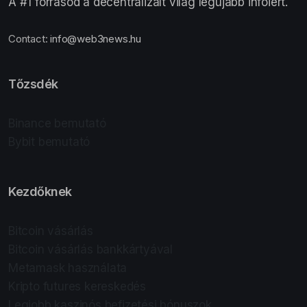
A #1 forrásod a decentralizált világ legújabb infóiért.
Contact:
info@web3news.hu
Tőzsdék
Binance bemutató
Bybit bemutató
Kezdőknek
Bitcoin vásárlás
Bitcoin vásárlás bankkártyával
Metamask használata
Kripto futures kereskedés
Legjobb kaszinós befizetési bónuszok