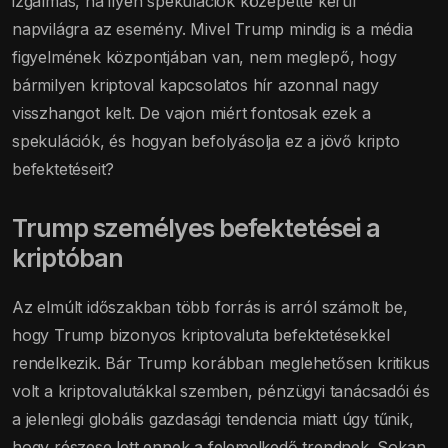
izgalmas, ha ilyen spekulációk közepette kerül
napvilágra az esemény. Mivel Trump mindig is a média
figyelmének központjában van, nem meglepő, hogy
bármilyen kriptoval kapcsolatos hír azonnal nagy
visszhangot kelt. De vajon miért fontosak ezek a
spekulációk, és hogyan befolyásolja ez a jövő kripto
befektetéseit?
Trump személyes befektetései a
kriptóban
Az elmúlt időszakban több forrás is arról számolt be,
hogy Trump bizonyos kriptovaluta befektetésekkel
rendelkezik. Bár Trump korábban meglehetősen kritikus
volt a kriptovalutákkal szemben, pénzügyi tanácsadói és
a jelenlegi globális gazdasági tendencia miatt úgy tűnik,
hogy részese lett ennek a felemelkedő trendnek. Sokan