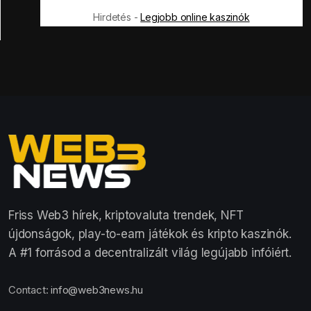
Hirdetés -
Legjobb online kaszinók
Friss Web3 hírek, kriptovaluta trendek, NFT
újdonságok, play-to-earn játékok és kripto kaszinók.
A #1 forrásod a decentralizált világ legújabb infóiért.
Contact:
info@web3news.hu