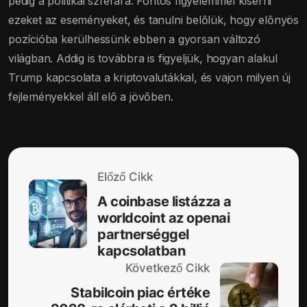
pedig a politikai szférára. Fontos figyelemmel kísérni
ezeket az eseményeket, és tanulni belőlük, hogy előnyös
pozícióba kerülhessünk ebben a gyorsan változó
világban. Addig is továbbra is figyeljük, hogyan alakul
Trump kapcsolata a kriptovalutákkal, és vajon milyen új
fejleményekkel áll elő a jövőben.
Előző Cikk
A coinbase listázza a
worldcoint az openai
partnerséggel
kapcsolatban
Következő Cikk
Stabilcoin piac értéke