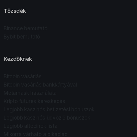
Tőzsdék
Binance bemutató
Bybit bemutató
Kezdőknek
Bitcoin vásárlás
Bitcoin vásárlás bankkártyával
Metamask használata
Kripto futures kereskedés
Legjobb kaszinós befizetési bónuszok
Legjobb kaszinós üdvözlő bónuszok
Legjobb altcoinok lista
Mikorra várható a bikapiac