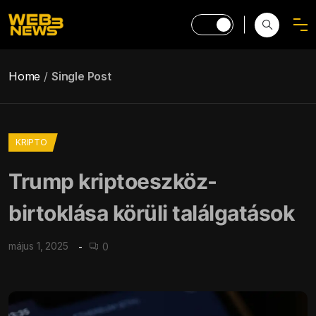
Home
Single Post
KRIPTO
Trump kriptoeszköz-
birtoklása körüli találgatások
május 1, 2025
0