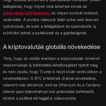
találgatnak, hogy milyen okai lehetnek ennek az
kriptovaluta befektetésnek
, és milyen konkrét érdekek
vezérelték. A pontos válaszok talán soha nem lesznek
nyilvánosak, de ezek a találgatások és spekulációk új
színfoltot adnak a politikának és a gazdaságnak.
A kriptovaluták globális növekedése
Tény, hogy az utóbbi években a kriptovaluták növekvő
népszerűsége új befektetési lehetőségeket nyitott meg,
és nem csoda, hogy Trump is részt kíván venni ebben a
növekedésben. A BTC értékének drámai növekedése,
valamint más altcoinok, mint az Ethereum és a Cardano
sikeres piaci teljesítménye sok potenciális befektetőt,
köztük a politikai elit tagjait is odavonzotta.