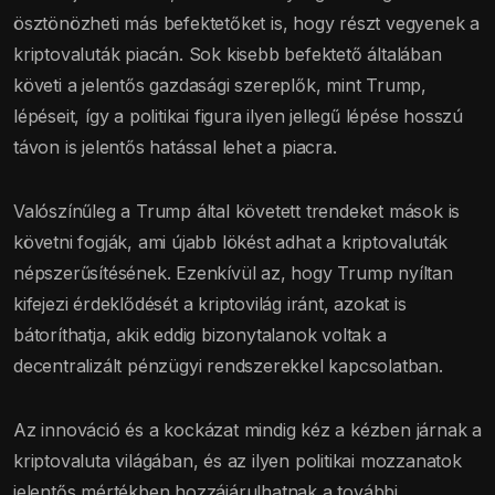
ösztönözheti más befektetőket is, hogy részt vegyenek a
kriptovaluták piacán. Sok kisebb befektető általában
követi a jelentős gazdasági szereplők, mint Trump,
lépéseit, így a politikai figura ilyen jellegű lépése hosszú
távon is jelentős hatással lehet a piacra.
Valószínűleg a Trump által követett trendeket mások is
követni fogják, ami újabb lökést adhat a kriptovaluták
népszerűsítésének. Ezenkívül az, hogy Trump nyíltan
kifejezi érdeklődését a kriptovilág iránt, azokat is
bátoríthatja, akik eddig bizonytalanok voltak a
decentralizált pénzügyi rendszerekkel kapcsolatban.
Az innováció és a kockázat mindig kéz a kézben járnak a
kriptovaluta világában, és az ilyen politikai mozzanatok
jelentős mértékben hozzájárulhatnak a további