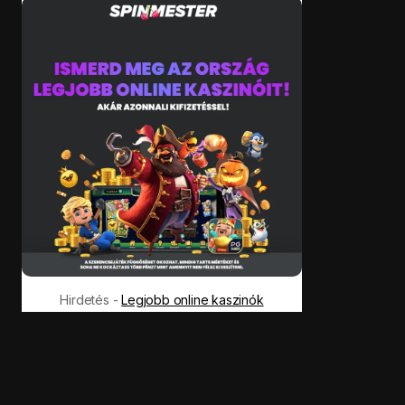
Hirdetés -
Legjobb online kaszinók