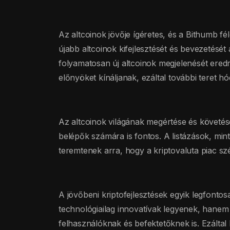
Az altcoinok jövője ígéretes, és a Bithumb fél
újabb altcoinok kifejlesztését és bevezetését
folyamatosan új altcoinok megjelenését ered
előnyöket kínáljanak, ezáltal további teret hó
Az altcoinok világának megértése és követés
belépők számára is fontos. A listázások, mi
teremtenek arra, hogy a kriptovaluta piac sz
A jövőbeni kriptofejlesztések egyik legfonto
technológiailag innovatívak legyenek, hanem 
felhasználóknak és befektetőknek is. Ezáltal