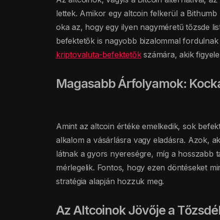
lettek. Amikor egy altcoin felkerül a Bithumb
oka az, hogy egy ilyen nagyméretű tőzsde list
befektetők is nagyobb bizalommal fordulnak a
kriptovaluta-befektetők
számára, akik figyele
Magasabb Árfolyamok: Kocká
Amint az altcoin értéke emelkedik, sok befek
alkalom a vásárlásra vagy eladásra. Azok, ak
látnak a gyors nyereségre, míg a hosszabb tá
mérlegelik. Fontos, hogy ezen döntéseket mind
stratégia alapján hozzuk meg.
Az Altcoinok Jövője a Tőzsd