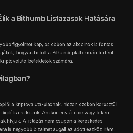
Élik a Bithumb Listázások Hatására
yobb figyelmet kap, és ebben az altcoinok is fontos
gáljuk, hogyan hatott a Bithumb platformján történt
a kriptovaluta-befektetők számára.
világban?
eplői a kriptovaluta-piacnak, hiszen ezeken keresztül
digitális eszközök. Amikor egy új coin vagy token
snak hívjuk. A listázás nem csupán a kereskedés
ra is nagyobb bizalmat sugall az adott eszköz iránt.