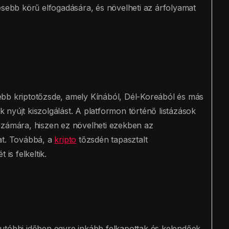
esebb körű elfogadására, és növelheti az árfolyamat
ebb kriptotőzsde, amely Kínából, Dél-Koreából és más
nyújt kiszolgálást. A platformon történő listázások
számára, hiszen ez növelheti ezekben az
at. Továbbá, a
kripto
tőzsdén tapasztalt
is felkeltik.
az utóbbi időben egyre inkább felkapottak és kelendőek