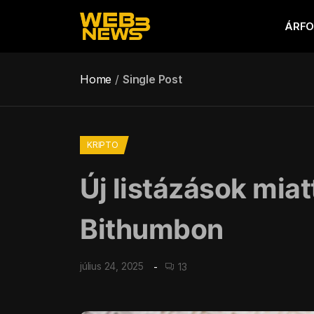
ÁRF
Home
Single Post
KRIPTO
Új listázások mia
Bithumbon
július 24, 2025
13