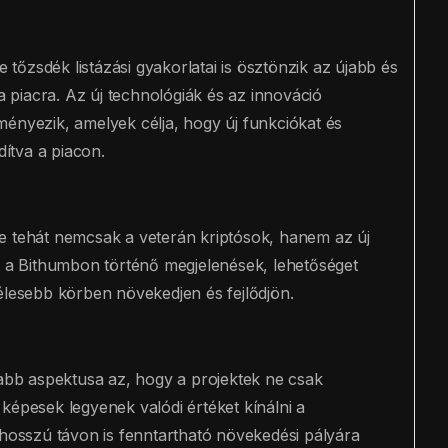
e tőzsdék listázási gyakorlatai is ösztönzik az újabb és
 a piacra. Az új technológiák és az innováció
ményezik, amelyek célja, hogy új funkciókat és
dítva a piacon.
e tehát nemcsak a veterán kriptósok, hanem az új
nt a Bithumbon történő megjelenések, lehetőséget
élesebb körben növekedjen és fejlődjön.
sabb aspektusa az, hogy a projektek ne csak
képesek legyenek valódi értéket kínálni a
 hosszú távon is fenntartható növekedési pályára