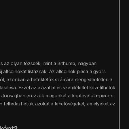
 és az olyan tőzsdék, mint a Bithumb, nagyban
új altcoinokat listáznak. Az altcoinok piaca a gyors
zól, azonban a befektetők számára elengedhetetlen a
lakítása. Ezzel az alázattal és szemlélettel közelíthetők
ztonságban érezzük magunkat a kriptovaluta-piacon.
n felfedezhetjük azokat a lehetőségeket, amelyeket az
őként?