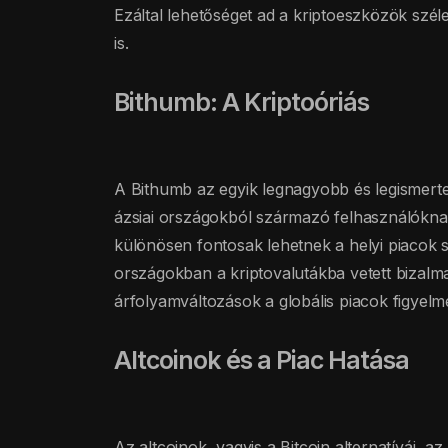
Ezáltal lehetőséget ad a kriptoeszközök szél
is.
Bithumb: A Kriptoóriás
A Bithumb az egyik legnagyobb és legismert
ázsiai országokból származó felhasználóknak 
különösen fontosak lehetnek a helyi piacok 
országokban a kriptovalutákba vetett bizalm
árfolyamváltozások a globális piacok figyelmét 
Altcoinok és a Piac Hatása
Az altcoinok, vagyis a Bitcoin alternatívái, 