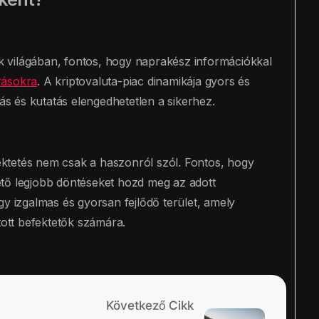
nok világában, fontos, hogy naprakész információkkal
rásokra
. A kriptovaluta-piac dinamikája gyors és
lás és kutatás elengedhetetlen a sikerhez.
efektetés nem csak a haszonról szól. Fontos, hogy
ehető legjobb döntéseket hozd meg az adott
gy izgalmas és gyorsan fejlődő terület, amely
tott befektetők számára.
Következő Cikk