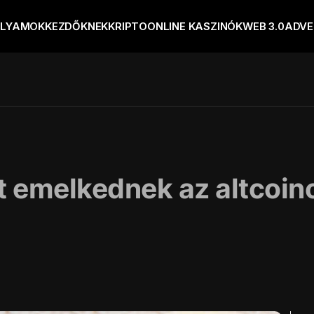
OLYAMOK
KEZDŐKNEK
KRIPTO
ONLINE KASZINÓK
WEB 3.0
ADVE
tt emelkednek az altcoin