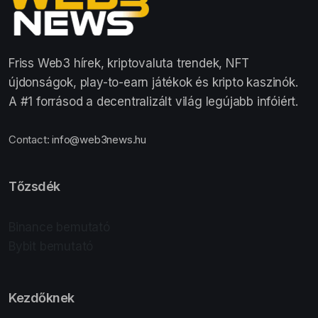
Friss Web3 hírek, kriptovaluta trendek, NFT
újdonságok, play-to-earn játékok és kripto kaszinók.
A #1 forrásod a decentralizált világ legújabb infóiért.
Contact:
info@web3news.hu
Tőzsdék
Binance bemutató
Bybit bemutató
Kezdőknek