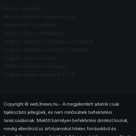
Bitcoin vásárlás
Bitcoin vásárlás bankkártyával
Metamask használata
Kripto futures kereskedés
Legjobb kaszinós befizetési bónuszok
Legjobb kaszinós üdvözlő bónuszok
Legjobb altcoinok lista
Mikorra várható a bikapiac
Legjobb online kaszinók 2025
Copyright © web3news.hu - A megjelenített adatok csak
tájékoztató jellegűek, és nem minősülnek befektetési
tanácsadásnak. Mielőtt bármilyen befektetési döntést hoznál,
mindig ellenőrizd az árfolyamokat hiteles forrásokból és