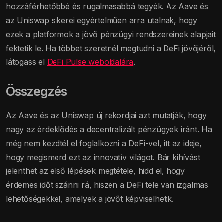
hozzáférhetőbbé és rugalmasabbá tegyék. Az Aave és
az Uniswap sikerei egyértelműen arra utalnak, hogy
ezek a platformok a jövő pénzügyi rendszereinek alapjait
fektetik le. Ha többet szeretnél megtudni a DeFi jövőjéről,
látogass el
DeFi Pulse weboldalára
.
Összegzés
Az Aave és az Uniswap új rekordjai azt mutatják, hogy
nagy az érdeklődés a decentralizált pénzügyek iránt. Ha
még nem kezdtél el foglalkozni a DeFi-vel, itt az ideje,
hogy megismerd ezt az innovatív világot. Bár kihívást
jelenthet az első lépések megtétele, hidd el, hogy
érdemes időt szánni rá, hiszen a DeFi tele van izgalmas
lehetőségekkel, amelyek a jövőt képviselhetik.