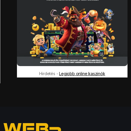
Hirdetés -
Legjobb online kaszinók