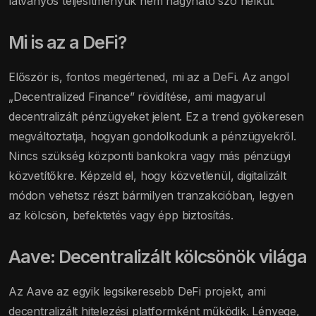
látványos teljesítményük nem hagyható szó nélkül.
Mi is az a DeFi?
Először is, fontos megértened, mi az a DeFi. Az angol
„Decentralized Finance” rövidítése, ami magyarul
decentralizált pénzügyeket jelent. Ez a trend gyökeresen
megváltoztatja, hogyan gondolkodunk a pénzügyekről.
Nincs szükség központi bankokra vagy más pénzügyi
közvetítőkre. Képzeld el, hogy közvetlenül, digitalizált
módon vehetsz részt bármilyen tranzakcióban, legyen
az kölcsön, befektetés vagy épp biztosítás.
Aave: Decentralizált kölcsönök világa
Az Aave az egyik legsikeresebb DeFi projekt, ami
decentralizált hitelezési platformként működik. Lényege,