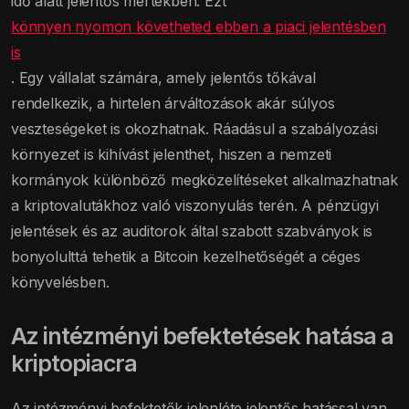
idő alatt jelentős mértékben. Ezt
könnyen nyomon követheted ebben a piaci jelentésben
is
. Egy vállalat számára, amely jelentős tőkával
rendelkezik, a hirtelen árváltozások akár súlyos
veszteségeket is okozhatnak. Ráadásul a szabályozási
környezet is kihívást jelenthet, hiszen a nemzeti
kormányok különböző megközelítéseket alkalmazhatnak
a kriptovalutákhoz való viszonyulás terén. A pénzügyi
jelentések és az auditorok által szabott szabványok is
bonyolulttá tehetik a Bitcoin kezelhetőségét a céges
könyvelésben.
Az intézményi befektetések hatása a
kriptopiacra
Az intézményi befektetők jelenléte jelentős hatással van