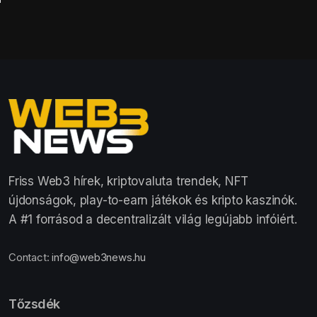
Friss Web3 hírek, kriptovaluta trendek, NFT
újdonságok, play-to-earn játékok és kripto kaszinók.
A #1 forrásod a decentralizált világ legújabb infóiért.
Contact:
info@web3news.hu
Tőzsdék