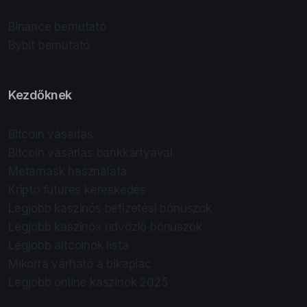
Binance bemutató
Bybit bemutató
Kezdőknek
Bitcoin vásárlás
Bitcoin vásárlás bankkártyával
Metamask használata
Kripto futures kereskedés
Legjobb kaszinós befizetési bónuszok
Legjobb kaszinós üdvözlő bónuszok
Legjobb altcoinok lista
Mikorra várható a bikapiac
Legjobb online kaszinók 2025