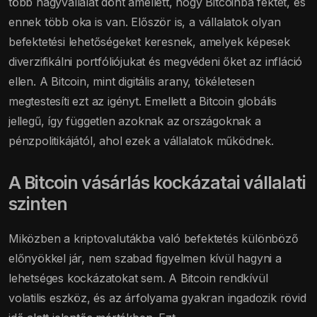
több nagyvállalat dönt amellett, hogy Bitcoinba fektet, és
ennek több oka is van. Először is, a vállalatok olyan
befektetési lehetőségeket keresnek, amelyek képesek
diverzifikálni portfóliójukat és megvédeni őket az infláció
ellen. A Bitcoin, mint digitális arany, tökéletesen
megtestesíti ezt az igényt. Emellett a Bitcoin globális
jellegű, így független azoknak az országoknak a
pénzpolitikájától, ahol ezek a vállalatok működnek.
A Bitcoin vásárlás kockázatai vállalati
szinten
Miközben a kriptovalutákba való befektetés különböző
előnyökkel jár, nem szabad figyelmen kívül hagyni a
lehetséges kockázatokat sem. A Bitcoin rendkívül
volatilis eszköz, és az árfolyama gyakran ingadozik rövid