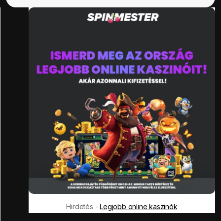
Hirdetés -
Legjobb online kaszinók