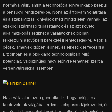
normává válik, amint a technológia egyre inkább beépül
a pénzügyi rendszerekbe. Noha az árfolyam volatilitása
és a szabályozási kihívások még mindig jelen vannak, az
ezekből származó tapasztalatok és az azt követő
alkalmazkodás segíthet a vállalatoknak jobban
felkészülni a jövőbeni befektetési lehetőségekre. Azok a
cégek, amelyek időben lépnek, és elkezdik felfedezni a
Bitcoinban és a blokklánc technológiában rejlő
potenciált, valószínűleg nagy előnyre tehetnek szert a
versenytársaikkal szemben.
Ha a vállalatod azon gondolkodik, hogy belépjen a
kriptovaluták világába, érdemes alaposan tájékozódni, és
megfelelő tanácsokat kérni, hogy elkerüld a lehetséges