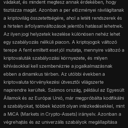
vádakat, és mindent megtesz annak érdekében, hogy
tisztázza magát. Azonban a per előzményei rávilágítanak
a kriptovilág összetettségére, ahol a letéti rendszerek és
a hirtelen árfolyamváltozások jelentős hatással lehetnek.
Az ilyen jogi helyzetek kezelése különösen nehéz lehet
egy szabályozás nélküli piacon. A kriptojogok változó
terepe A fent említett eset jól mutatja, mennyire változó a
kriptovaluták szabályozási környezete, és milyen
kihívásokkal kell szembenéznie a jogalkalmazásnak
ebben a dinamikus térben. Az utóbbi években a
kriptovaluta törvénykezési útvesztői világszerte
napirendre kerültek. Számos ország, például az Egyesült
Államok és az Európai Unió, már megpróbálta kodifikálni
a szabályokat, többek között olyan intézkedésekkel, mint
a MiCA (Markets in Crypto-Assets) irányelv. Azonban a
végrehajtás és az univerzális szabályok megállapítása