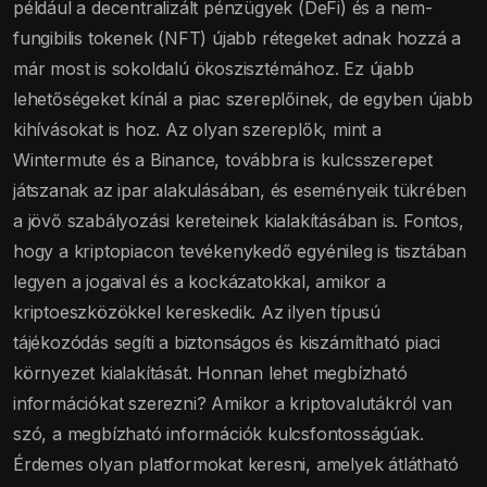
például a decentralizált pénzügyek (DeFi) és a nem-
fungibilis tokenek (NFT) újabb rétegeket adnak hozzá a
már most is sokoldalú ökoszisztémához. Ez újabb
lehetőségeket kínál a piac szereplőinek, de egyben újabb
kihívásokat is hoz. Az olyan szereplők, mint a
Wintermute és a Binance, továbbra is kulcsszerepet
játszanak az ipar alakulásában, és eseményeik tükrében
a jövő szabályozási kereteinek kialakításában is. Fontos,
hogy a kriptopiacon tevékenykedő egyénileg is tisztában
legyen a jogaival és a kockázatokkal, amikor a
kriptoeszközökkel kereskedik. Az ilyen típusú
tájékozódás segíti a biztonságos és kiszámítható piaci
környezet kialakítását. Honnan lehet megbízható
információkat szerezni? Amikor a kriptovalutákról van
szó, a megbízható információk kulcsfontosságúak.
Érdemes olyan platformokat keresni, amelyek átlátható