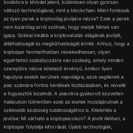
továbbra is kihívást jelent, különösen olyan gyorsan
változó technológiával, mint a blockchain. Miért fontosak
az ilyen perek a kriptovilág jövőjére nézve? Ezek a perek
nem kizárólag arról szólnak, hogy melyik félnek van
igaza. Sokkal inkább a kriptovaluták világának jövőjét,
átláthatóságát és megbízhatóságát érintik. Ahhoz, hogy a
kriptoipar fenntarthatóan növekedhessen, olyan
egyértelmű szabályozásra van szükség, amely minden
szereplőre nézve kötelező érvényű. Amikor ilyen
fajsúlyos esetek kerülnek napvilágra, azok segítenek a
piac számára fontos kérdések tisztázásában, és növelik
a fogyasztók bizalmát. A piacokra gyakorolt közvetlen
hatásukon túlmenően ezek az esetek hozzájárulnak a
szélesebb közösség tudatosságához is. Kitekintés a
jövőbe: Mi várható a kriptopiacokon? A jövőt illetően, a
kriptoipar folytatja kiforrását. Újabb technológiák,