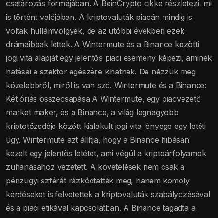
csatározás formájában. A BeinCrypto cikke részletezi, mi
is történt valójában. A kriptovaluták piacán mindig is
voltak hullámvölgyek, de az utóbbi években ezek
drámaibbak lettek. A Wintermute és a Binance közötti
jogi vita alapját egy jelentős piaci esemény képezi, aminek
hatásai a szektor egészére kihatnak. De nézzük meg
közelebbről, miről is van szó. Wintermute és a Binance:
Két óriás összecsapása A Wintermute, egy piacvezető
market maker, és a Binance, a világ legnagyobb
kriptotőzsdéje között kialakult jogi vita lényege egy letéti
ügy. Wintermute azt állítja, hogy a Binance hibásan
kezelt egy jelentős letétet, ami végül a kriptoárfolyamok
zuhanásához vezetett. A követelések nem csak a
pénzügyi szférát rázkódtatták meg, hanem komoly
kérdéseket is felvetettek a kriptovaluták szabályozásával
és a piaci etikával kapcsolatban. A Binance tagadta a