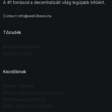
A #1 forrásod a decentralizált világ legújabb infóiért.
Contact:
info@web3news.hu
Tőzsdék
Binance bemutató
Bybit bemutató
Kezdőknek
Bitcoin vásárlás
Bitcoin vásárlás bankkártyával
Metamask használata
Kripto futures kereskedés