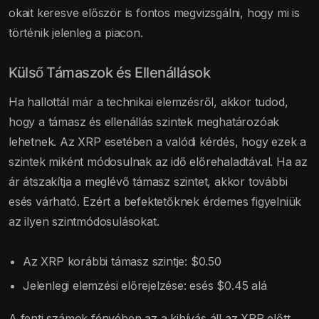
okait keresve először is fontos megvizsgálni, hogy mi is
történik jelenleg a piacon.
Külső Támaszok és Ellenállások
Ha hallottál már a technikai elemzésről, akkor tudod,
hogy a támasz és ellenállás szintek meghatározóak
lehetnek. Az XRP esetében a valódi kérdés, hogy ezek a
szintek miként módosulnak az idő előrehaladtával. Ha az
ár átszakítja a meglévő támasz szintet, akkor további
esés várható. Ezért a befektetőknek érdemes figyelniük
az ilyen szintmódosulásokat.
Az XRP korábbi támasz szintje: $0.50
Jelenlegi elemzési előrejelzése: esés $0.45 alá
A fenti számok fényében az a kihívás áll az XRP előtt,