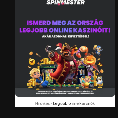
Hirdetés -
Legjobb online kaszinók