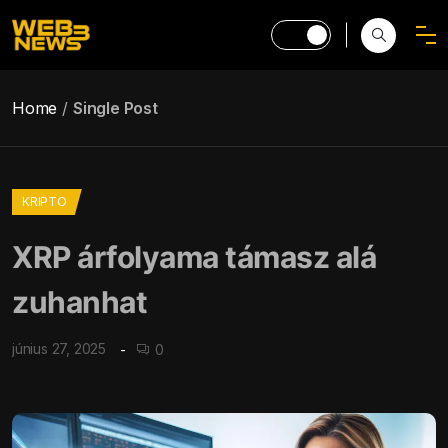
Home
Single Post
KRIPTO
XRP árfolyama támasz alá
zuhanhat
június 27, 2025
0