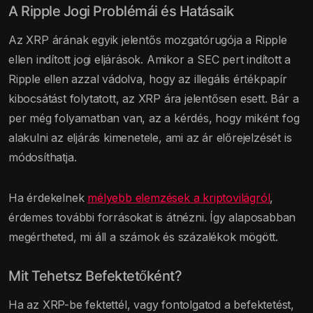
A Ripple Jogi Problémái és Hatásaik
Az XRP árának egyik jelentős mozgatórugója a Ripple
ellen indított jogi eljárások. Amikor a SEC pert indított a
Ripple ellen azzal vádolva, hogy az illegális értékpapír
kibocsátást folytatott, az XRP ára jelentősen esett. Bár a
per még folyamatban van, az a kérdés, hogy miként fog
alakulni az eljárás kimenetele, ami az ár előrejelzését is
módosíthatja.
Ha érdekelnek
mélyebb elemzések a kriptovilágról
,
érdemes további forrásokat is átnézni. Így alaposabban
megértheted, mi áll a számok és százalékok mögött.
Mit Tehetsz Befektetőként?
Ha az XRP-be fektettél, vagy fontolgatod a befektetést,