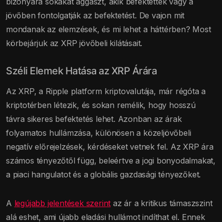
bizonyára sokakat aggaszt, akik befektettek vagy a
jövőben fontolgatják az befektetést. De vajon mit
mondanak az elemzések, és mi lehet a háttérben? Most
körbejárjuk az XRP jövőbeli kilátásait.
Széli Elemek Hatása az XRP Árára
Az XRP, a Ripple platform kriptovalutája, már régóta a
kriptotérben létezik, és sokan remélik, hogy hosszú
távra sikeres befektetés lehet. Azonban az árak
folyamatos hullámzása, különösen a közeljövőbeli
negatív előrejelzések, kérdéseket vetnek fel. Az XRP ára
számos tényezőtől függ, beleértve a jogi bonyodalmakat,
a piaci hangulatot és a globális gazdasági tényezőket.
A
legújabb jelentések szerint
az ár a kritikus támaszszint
alá eshet, ami újabb eladási hullámot indíthat el. Ennek