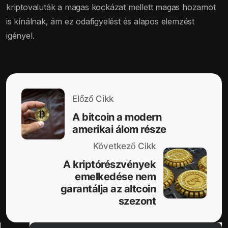
kriptovaluták a magas kockázat mellett magas hozamot
is kínálnak, ám ez odafigyelést és alapos elemzést
igényel.
Előző Cikk
A bitcoin a modern
amerikai álom része
Következő Cikk
A kriptórészvények
emelkedése nem
garantálja az altcoin
szezont