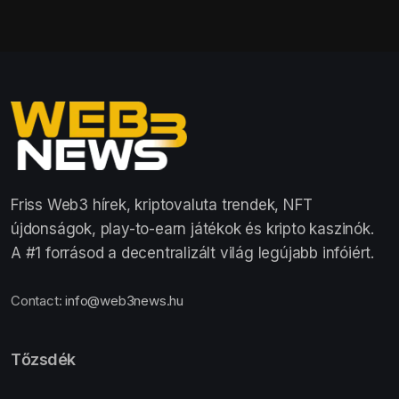
Friss Web3 hírek, kriptovaluta trendek, NFT
újdonságok, play-to-earn játékok és kripto kaszinók.
A #1 forrásod a decentralizált világ legújabb infóiért.
Contact:
info@web3news.hu
Tőzsdék