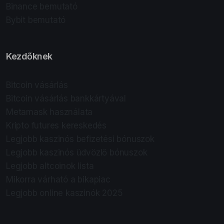
Binance bemutató
Bybit bemutató
Kezdőknek
Bitcoin vásárlás
Bitcoin vásárlás bankkártyával
Metamask használata
Kripto futures kereskedés
Legjobb kaszinós befizetési bónuszok
Legjobb kaszinós üdvözlő bónuszok
Legjobb altcoinok lista
Mikorra várható a bikapiac
Legjobb online kaszinók 2025