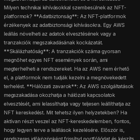
Milyen technikai kihívásokkal szembesülnek az NFT-
platformok? **Adatbiztonság**: Az NFT-platformok
érzékenyek az adatbiztonsági kihívásokra. Egy AWS
leállás növelheti az adatok elvesztésének vagy a
tranzakciók megszakadásának kockázatát.
**Skálázhatóság**: A tranzakciók száma gyorsan
megnőhet egyes NFT események során, ami
megterhelheti a rendszereket. Ha az AWS nem érhető
el, a platformok nem tudják kezelni a megnövekedett
terhelést. **Hálózati zavarok**: Az AWS szolgáltatások
megszakadása okozhatja a hálózati kapcsolatok
elvesztését, ami lelassíthatja vagy teljesen leállíthatja az
NFT kereskedést. Mit tehetsz ilyen helyzetekben? Ha
aktívan részt veszel az NFT-kereskedelemben, fontos,
hogy legyen terve a leállások kezelésére. Először is,
rendszeres időközönként frissítsd portfóliódat és készíts