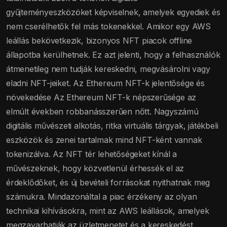
gyűjteményeszközöket képviselnek, amelyek egyediek és
nem cserélhetők fel más tokenekkel. Amikor egy AWS
leállás bekövetkezik, bizonyos NFT piacok offline
állapotba kerülhetnek. Ez azt jelenti, hogy a felhasználók
átmenetileg nem tudják kereskedni, megvásárolni vagy
eladni NFT-jeiket. Az Ethereum NFT-k jelentősége és
növekedése Az Ethereum NFT-k népszerűsége az
elmúlt években robbanásszerűen nőtt. Nagyszámú
digitális művészeti alkotás, ritka virtuális tárgyak, játékbeli
eszközök és zenei tartalmak mind NFT-ként vannak
tokenizálva. Az NFT tér lehetőségeket kínál a
művészeknek, hogy közvetlenül érhessék el az
érdeklődőket, és új bevételi forrásokat nyithatnak meg
számukra. Mindazonáltal a piac érzékeny az olyan
technikai kihívásokra, mint az AWS leállások, amelyek
megzavarhatják az üzletmenetet és a kereskedést.