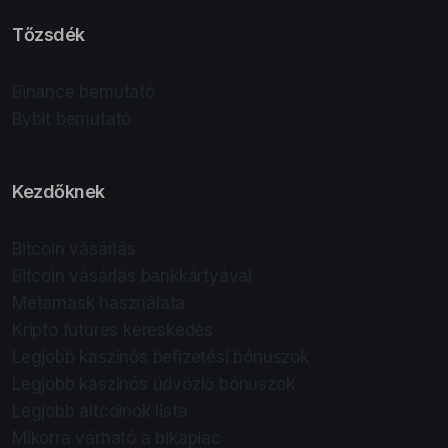
Tőzsdék
Binance bemutató
Bybit bemutató
Kezdőknek
Bitcoin vásárlás
Bitcoin vásárlás bankkártyával
Metamask használata
Kripto futures kereskedés
Legjobb kaszinós befizetési bónuszok
Legjobb kaszinós üdvözlő bónuszok
Legjobb altcoinok lista
Mikorra várható a bikapiac