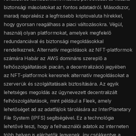
biztonsági másolatokat az fontos adataidról. Másodszor,
maradj naprakész a legfrissebb kriptovaluta hírekkel,
hogy gyorsan reagálhass a piaci változásokra. Végül,
használj olyan platformokat, amelyek megfelelő
redundanciával és biztonsági megoldásokkal
rendelkeznek. Alternatív megoldások az NFT-platformok
számára Habár az AWS domináns szereplő a
felhőszolgáltatások piacán, a decentralizáció jegyében
az NFT-platformok keresnek alternatív megoldásokat a
szerverük és szolgáltatásaik biztosítására. Az egyik
lehetséges megoldás az úgynevezett decentralizált
felhőszolgáltatások, mint például a Fleek, amely
lehetőséget ad az adatfájlok tárolására az InterPlanetary
File System (IPFS) segítségével. Ez a technológia
lehetővé teszi, hogy a felhasználói adatok az interneten
több helyen is elérhetők legyenek, így csökkentve a