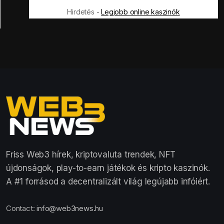
Hirdetés -
Legjobb online kaszinók
Friss Web3 hírek, kriptovaluta trendek, NFT
újdonságok, play-to-earn játékok és kripto kaszinók.
A #1 forrásod a decentralizált világ legújabb infóiért.
Contact:
info@web3news.hu