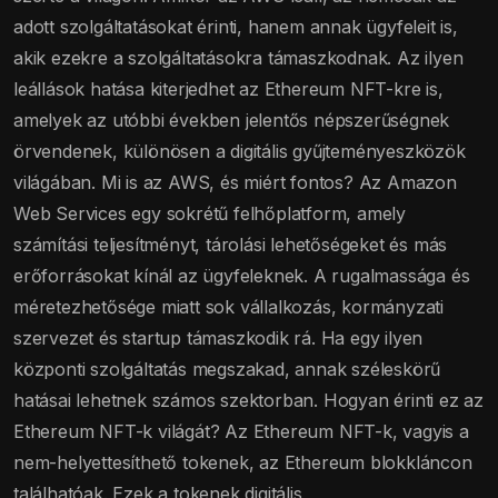
adott szolgáltatásokat érinti, hanem annak ügyfeleit is,
akik ezekre a szolgáltatásokra támaszkodnak. Az ilyen
leállások hatása kiterjedhet az Ethereum NFT-kre is,
amelyek az utóbbi években jelentős népszerűségnek
örvendenek, különösen a digitális gyűjteményeszközök
világában. Mi is az AWS, és miért fontos? Az Amazon
Web Services egy sokrétű felhőplatform, amely
számítási teljesítményt, tárolási lehetőségeket és más
erőforrásokat kínál az ügyfeleknek. A rugalmassága és
méretezhetősége miatt sok vállalkozás, kormányzati
szervezet és startup támaszkodik rá. Ha egy ilyen
központi szolgáltatás megszakad, annak széleskörű
hatásai lehetnek számos szektorban. Hogyan érinti ez az
Ethereum NFT-k világát? Az Ethereum NFT-k, vagyis a
nem-helyettesíthető tokenek, az Ethereum blokkláncon
találhatóak. Ezek a tokenek digitális