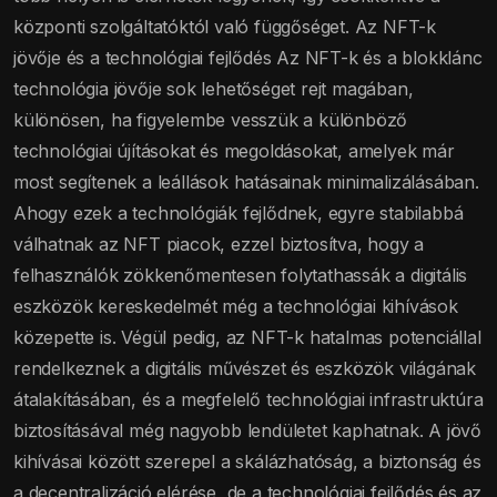
központi szolgáltatóktól való függőséget. Az NFT-k
jövője és a technológiai fejlődés Az NFT-k és a blokklánc
technológia jövője sok lehetőséget rejt magában,
különösen, ha figyelembe vesszük a különböző
technológiai újításokat és megoldásokat, amelyek már
most segítenek a leállások hatásainak minimalizálásában.
Ahogy ezek a technológiák fejlődnek, egyre stabilabbá
válhatnak az NFT piacok, ezzel biztosítva, hogy a
felhasználók zökkenőmentesen folytathassák a digitális
eszközök kereskedelmét még a technológiai kihívások
közepette is. Végül pedig, az NFT-k hatalmas potenciállal
rendelkeznek a digitális művészet és eszközök világának
átalakításában, és a megfelelő technológiai infrastruktúra
biztosításával még nagyobb lendületet kaphatnak. A jövő
kihívásai között szerepel a skálázhatóság, a biztonság és
a decentralizáció elérése, de a technológiai fejlődés és az