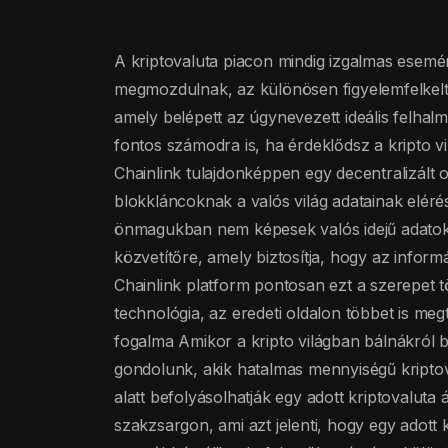
A kriptovaluta piacon mindig izgalmas esemé
megmozdulnak, az különösen figyelemfelkelt
amely belépett az úgynevezett ideális felhalmo
fontos számodra is, ha érdeklődsz a kripto vil
Chainlink tulajdonképpen egy decentralizált or
blokkláncoknak a valós világ adatainak elér
önmagukban nem képesek valós idejű adatok
közvetítőre, amely biztosítja, hogy az info
Chainlink platform pontosan ezt a szerepet tö
technológia, az eredeti oldalon többet is meg
fogalma Amikor a kripto világban bálnákról 
gondolunk, akik hatalmas mennyiségű kriptov
alatt befolyásolhatják egy adott kriptovaluta
szakzsargon, ami azt jelenti, hogy egy adott k