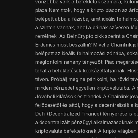
vonzóbbá válik a befektetők számára, különö
piaca Nem titok, hogy a kripto piacon az á
belépett abba a fázisba, amit ideális felhalmo
a szinten vannak, ahol a bálnák szívesen l
remélnek. Az BeInCrypto cikk szerint a Chain
Érdemes most beszállni? Mivel a Chainlink j
belépett az ideális felhalmozási zónába, sok
megfontolni néhány tényezőt: Piac megértése: 
tehát a befektetések kockázattal járnak. Hos
távon. Próbálj meg ne pánikolni, ha rövid táv
minden pénzedet egyetlen kriptovalutába. A d
Jövőbeli kilátások és trendek A Chainlink jövő
fejlődésétől és attól, hogy a decentralizált 
DeFi (Decentralized Finance) térnyerése is po
a decentralizált pénzügyi alkalmazásoknak 
kriptovaluta befektetőknek A kripto világba