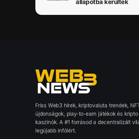
állapotba kerültek
Friss Web3 hírek, kriptovaluta trendek, NF
újdonságok, play-to-earn játékok és kripto
kaszinók. A #1 forrásod a decentralizált vi
legújabb infóiért.