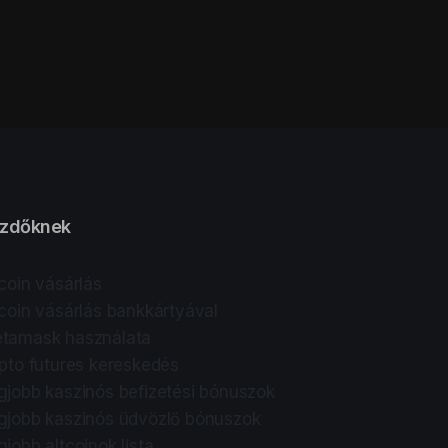
zdőknek
tcoin vásárlás
tcoin vásárlás bankkártyával
tamask használata
ipto futures kereskedés
gjobb kaszinós befizetési bónuszok
gjobb kaszinós üdvözlő bónuszok
gjobb altcoinok lista