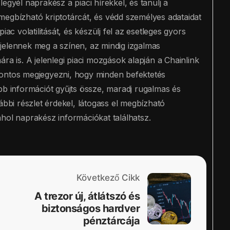
egyél naprakész a piaci hírekkel, és tanulj a
megbízható kriptotárcát, és védd személyes adataidat
ac volatilitását, és készülj fel az esetleges gyors
jelennek meg a színen, az mindig izgalmas
ra is. A jelenlegi piaci mozgások alapján a Chainlink
fontos megjegyezni, hogy minden befektetés
bb információt gyűjts össze, maradj rugalmas és
ábbi részlet érdekel, látogass el megbízható
hol naprakész információkat találhatsz.
Következő Cikk
A trezor új, átlátszó és
biztonságos hardver
pénztárcája