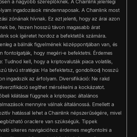
sen a nagyobb szereplőknek. A Chainlink jelenlegi
rfolyam ingadozások mindennaposak. A Chainlink most
zási zónának hívnak. Ez azt jelenti, hogy az árai azon
épnek be, hiszen hosszú távon magasabb árat
link sok ígéretet hordoz a befektetők számára.
elenleg a bálnák figyelmének középpontjában van, és
an fontolgatják, hogy megéri-e befektetni. Érdemes
Tudnod kell, hogy a kriptovaluták piaca volatilis,
szú távú stratégia: Ha befektetsz, gondolkodj hosszú
on ingadozik az árfolyam. Diversifikáció: Ne rakd
iverzifikáció segíthet mérsékelni a kockázatot.
beli kilátásai függnek a kriptopiac általános
alkalmazások mennyire válnak általánossá. Emellett a
zitív hatással lehet a Chainlink népszerűségére, mivel
megbízható oraclere van szükségük. Tippek
n való sikeres navigációhoz érdemes megfontolni a