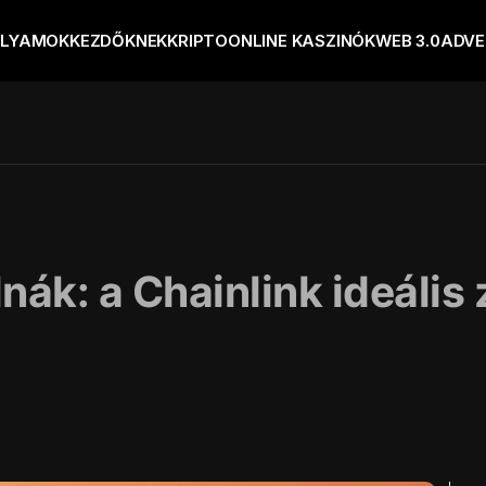
OLYAMOK
KEZDŐKNEK
KRIPTO
ONLINE KASZINÓK
WEB 3.0
ADVE
lnák: a Chainlink ideáli