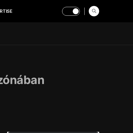
RTISE
s zónában