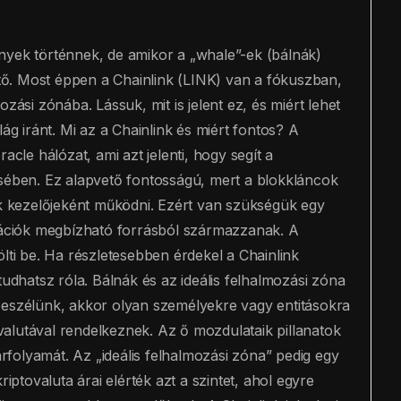
nyek történnek, de amikor a „whale”-ek (bálnák)
ő. Most éppen a Chainlink (LINK) van a fókuszban,
zási zónába. Lássuk, mit is jelent ez, és miért lehet
ág iránt. Mi az a Chainlink és miért fontos? A
acle hálózat, ami azt jelenti, hogy segít a
ésében. Ez alapvető fontosságú, mert a blokkláncok
 kezelőjeként működni. Ezért van szükségük egy
rmációk megbízható forrásból származzanak. A
lti be. Ha részletesebben érdekel a Chainlink
tudhatsz róla. Bálnák és az ideális felhalmozási zóna
beszélünk, akkor olyan személyekre vagy entitásokra
alutával rendelkeznek. Az ő mozdulataik pillanatok
 árfolyamát. Az „ideális felhalmozási zóna” pedig egy
riptovaluta árai elérték azt a szintet, ahol egyre