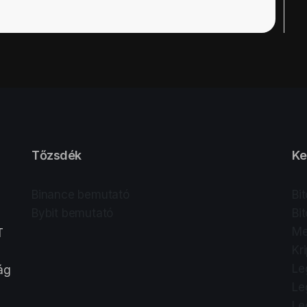
Tőzsdék
Ke
Binance bemutató
Bi
Bybit bemutató
Bi
Me
T
Kr
Le
lág
Le
Le