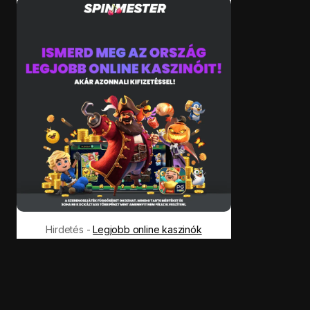
Hirdetés -
Legjobb online kaszinók