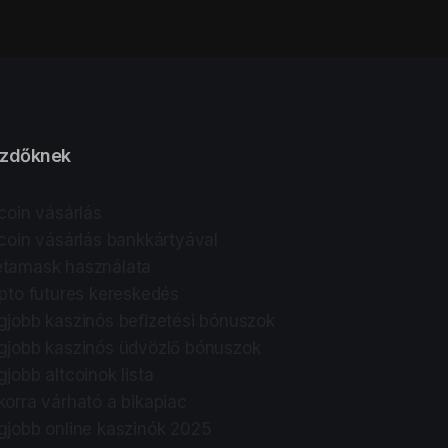
zdőknek
tcoin vásárlás
tcoin vásárlás bankkártyával
tamask használata
ipto futures kereskedés
gjobb kaszinós befizetési bónuszok
gjobb kaszinós üdvözlő bónuszok
gjobb altcoinok lista
korra várható a bikapiac
gjobb online kaszinók 2025