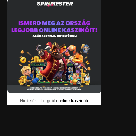
Hirdetés -
Legjobb online kaszinók