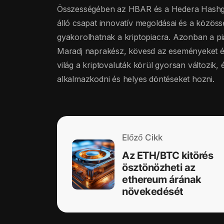
Összességében az HBAR és a Hedera Hashgrap
álló csapat innovatív megoldásai és a közöss
gyakorolhatnak a kriptopiacra. Azonban a piac 
Maradj naprakész, kövesd az eseményeket és
világ a kriptovaluták körül gyorsan változik
alkalmazkodni és helyes döntéseket hozni.
Előző Cikk
Az ETH/BTC kitörés
ösztönözheti az
ethereum árának
növekedését