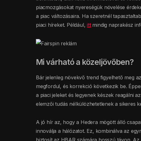
piacmozgásokat nyereségük növelése érdekéb
a piac változásaira. Ha szeretnél tapasztalt
piaci híreket. Például,
itt
mindig naprakész info
Mi várható a közeljövőben?
Bár jelenleg növekvő trend figyelhető meg a
megfordul, és korrekció következik be. Éppen
a piaci jeleket és legyenek készek reagálni a
elemzői tudás nélkülözhetetlenek a sikeres 
A jó hír az, hogy a Hedera mögött álló csapat
innoválja a hálózatot. Ez, kombinálva az egy
biztosít az HBAR számára hosszú távon. Az ú