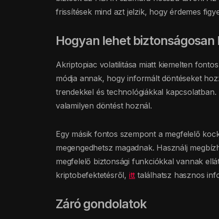
frissítések mind azt jelzik, hogy érdemes figy
Hogyan lehet biztonságosan 
Akriptopiac volatilitása miatt kiemelten fontos
módja annak, hogy informált döntéseket hoz
trendekkel és technológiákkal kapcsolatban. 
valamilyen döntést hoznál.
Egy másik fontos szempont a megfelelő kock
megengedhetsz magadnak. Használj megbízha
megfelelő biztonsági funkciókkal vannak ellá
kriptobefektetésről,
itt
találhatsz hasznos inf
Záró gondolatok