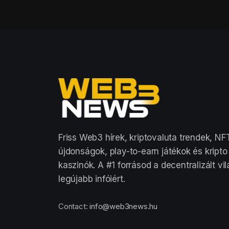
Friss Web3 hírek, kriptovaluta trendek, NF
újdonságok, play-to-earn játékok és kripto
kaszinók. A #1 forrásod a decentralizált vi
legújabb infóiért.
Contact:
info@web3news.hu