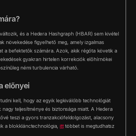
ámára?
n változik, és a Hedera Hashgraph (HBAR) sem kivétel
ak növekedése figyelhető meg, amely izgalmas
at a befektetők számára. Azok, akik régóta követik a
vekedések gyakran hirtelen korrekciók előhírnökei
színűleg némi turbulencia várható.
a előnyei
udni kell, hogy az egyik legkiválóbb technológiát
 nagy teljesítménye és biztonsága miatt. A Hedera
tővé teszi a gyors tranzakciófeldolgozást, alacsony
ik a blokklánctechnológia,
itt
többet is megtudhatsz