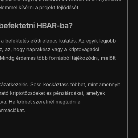
elemmel kísérni a projekt fejlődését.
befektetni HBAR-ba?
 a befektetés előtti alapos kutatás. Az egyik legjobb
z, az, hogy naprakész vagy a kriptovagadói
Mindig érdemes több forrásból tájékozódni, mielőtt
ázatkezelés. Sose kockáztass többet, mint amennyit
tó kriptotőzsdéket és pénztárcákat, amelyek
tva. Ha többet szeretnél megtudni a
ormációkat.