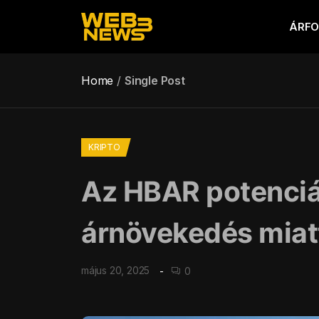
ÁRF
Home
Single Post
KRIPTO
Az HBAR potenciál
árnövekedés miat
május 20, 2025
0