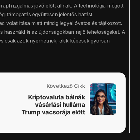
h izgalmas jövő előtt állnak. A technológia mögött
égi támogatás együttesen jelentős hatást
volatilitása miatt mindig legyél óvatos és tájékozott.
 használd ki az újdonságokban rejlő lehetőségeket. A
, és csak azok nyerhetnek, akik képesek gyorsan
Következő Cikk
Kriptovaluta bálnák
vásárlási hulláma
Trump vacsorája előtt