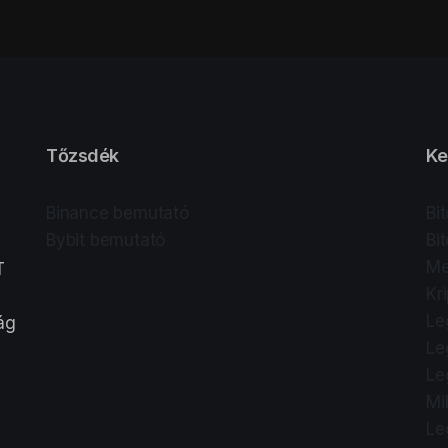
Tőzsdék
Ke
Binance bemutató
Bi
Bybit bemutató
Bi
Me
T
Kr
Le
lág
Le
Le
Mi
Le