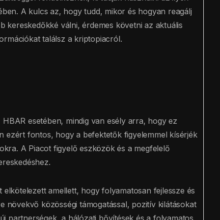
en. A kulcs az, hogy tudd, mikor és hogyan reagálj
abb kereskedőkké válni, érdemes követni az aktuális
rmációkat találsz a kriptopiacról.
z HBAR esetében, mindig van esély arra, hogy ez
 ezért fontos, hogy a befektetők figyelemmel kísérjék
zokra. A Piacot figyelő eszközök és a megfelelő
kereskedéshez.
 elkötelezett amellett, hogy folyamatosan fejlessze és
re növekvő közösségi támogatással, pozitív kilátásokat
j partnerségek, a hálózati bővítések és a folyamatos