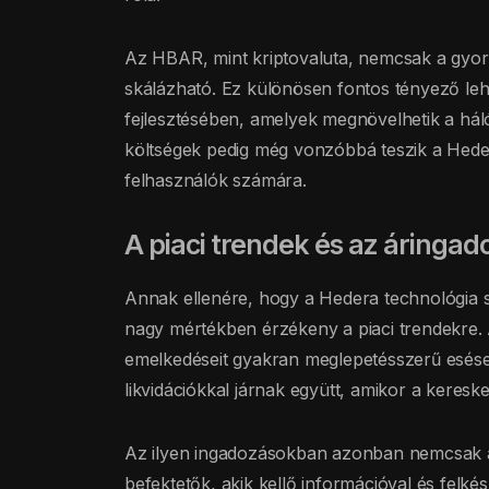
Az HBAR, mint kriptovaluta, nemcsak a gyors
skálázható. Ez különösen fontos tényező lehe
fejlesztésében, amelyek megnövelhetik a hál
költségek pedig még vonzóbbá teszik a Hedera
felhasználók számára.
A piaci trendek és az áringad
Annak ellenére, hogy a Hedera technológia 
nagy mértékben érzékeny a piaci trendekre. A k
emelkedéseit gyakran meglepetésszerű esése
likvidációkkal járnak együtt, amikor a kereske
Az ilyen ingadozásokban azonban nemcsak a 
befektetők, akik kellő információval és felkés