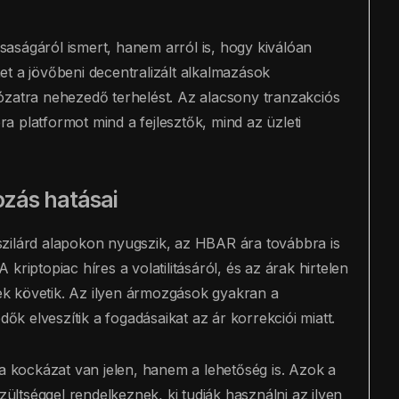
aságáról ismert, hanem arról is, hogy kiválóan
t a jövőbeni decentralizált alkalmazások
ózatra nehezedő terhelést. Az alacsony tranzakciós
 platformot mind a fejlesztők, mind az üzleti
ozás hatásai
szilárd alapokon nyugszik, az HBAR ára továbbra is
riptopiac híres a volatilitásáról, és az árak hirtelen
k követik. Az ilyen ármozgások gyakran a
dők elveszítik a fogadásaikat az ár korrekciói miatt.
kockázat van jelen, hanem a lehetőség is. Azok a
zültséggel rendelkeznek, ki tudják használni az ilyen