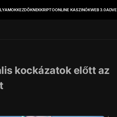
OLYAMOK
KEZDŐKNEK
KRIPTO
ONLINE KASZINÓK
WEB 3.0
ADVE
is kockázatok előtt az
t