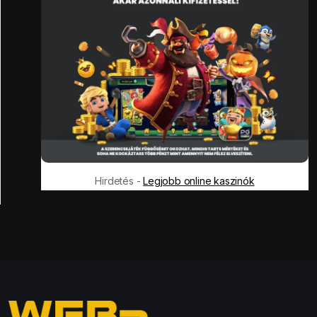
Hirdetés -
Legjobb online kaszinók