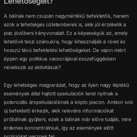
Lehetőségeit?
A bálnák nem csupán nagymértékű befektetők, hanem
azok a tehetséges üzletemberek is, akik jól érzékelik a
piac jövőbeni irányvonalait. Ez a képességük az, amely
lehetővé teszi számukra, hogy kihasználják a rövid és
hosszú távú befektetési lehetőségeket. De vajon miért
éppen egy politikus vacsorájával összefüggésben
növekszik az aktivitásuk?
Egy lehetséges magyarázat, hogy az ilyen nagy léptékű
események által hajtott spekulációk teret nyitnak a
potenciális árspekulációknak a kripto piacon. Amikor sok
új befektető érkezik, akik releváns információkat
próbálnak gyűjteni, ezek a bálnák már előre tudják, mire
érdemes koncentrálniuk, így az események előtt
pozíciókat vesznek fel.