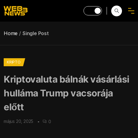
Home
Single Post
KRIPTO
Kriptovaluta bálnák vásárlási
hulláma Trump vacsorája
előtt
május 20, 2025
0