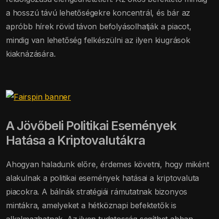
a hosszú távú lehetőségekre koncentrál, és bár az
apróbb hírek rövid távon befolyásolhatják a piacot,
mindig van lehetőség felkészülni az ilyen kiugrások
kiaknázására.
A Jövőbeli Politikai Események
Hatása a Kriptovalutákra
Ahogyan haladunk előre, érdemes követni, hogy miként
alakulnak a politikai események hatásai a kriptovaluta
piacokra. A bálnák stratégiái rámutatnak bizonyos
mintákra, amelyeket a hétköznapi befektetők is
alkalmazhatnak. Az ilyen tudatosság segíthet abban,