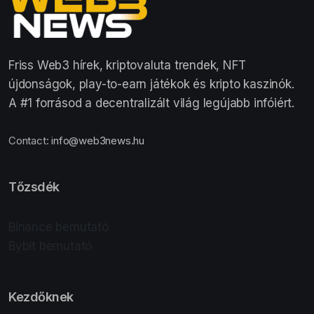
Friss Web3 hírek, kriptovaluta trendek, NFT
újdonságok, play-to-earn játékok és kripto kaszinók.
A #1 forrásod a decentralizált világ legújabb infóiért.
Contact:
info@web3news.hu
Tőzsdék
Binance bemutató
Bybit bemutató
Kezdőknek