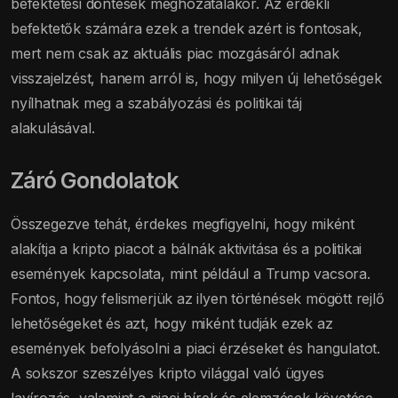
befektetési döntések meghozatalakor. Az érdekli
befektetők számára ezek a trendek azért is fontosak,
mert nem csak az aktuális piac mozgásáról adnak
visszajelzést, hanem arról is, hogy milyen új lehetőségek
nyílhatnak meg a szabályozási és politikai táj
alakulásával.
Záró Gondolatok
Összegezve tehát, érdekes megfigyelni, hogy miként
alakítja a kripto piacot a bálnák aktivitása és a politikai
események kapcsolata, mint például a Trump vacsora.
Fontos, hogy felismerjük az ilyen történések mögött rejlő
lehetőségeket és azt, hogy miként tudják ezek az
események befolyásolni a piaci érzéseket és hangulatot.
A sokszor szeszélyes kripto világgal való ügyes
lavírozás, valamint a piaci hírek és elemzések követése