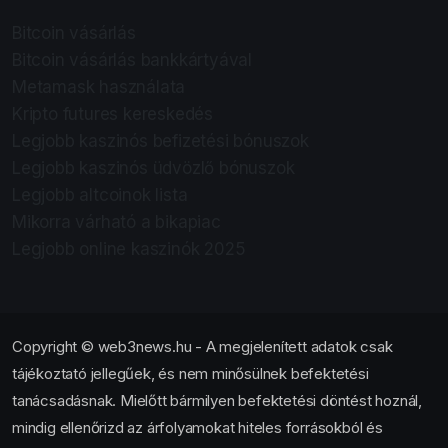
Bitcoin vásárlás
Bitcoin vásárlás bankkártyával
Metamask használata
Kripto futures kereskedés
Legjobb kaszinós befizetési bónuszok
Legjobb kaszinós üdvözlő bónuszok
Legjobb altcoinok lista
Mikorra várható a bikapiac
Legjobb online kaszinók 2025
Copyright © web3news.hu - A megjelenített adatok csak
tájékoztató jellegűek, és nem minősülnek befektetési
tanácsadásnak. Mielőtt bármilyen befektetési döntést hoznál,
mindig ellenőrizd az árfolyamokat hiteles forrásokból és