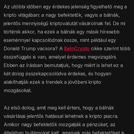
Az utóbbi időben egy érdekes jelenség figyelhető meg a
kripto világában: a nagy befektetők, vagyis a bálnák,
jelentős mennyiségű kriptovalutát vásárolnak fel. De mi
történik akkor, ha ezek a bálnák egy másik híresebb
eseménnyel kapcsolódnak össze, mint például egy
Donald Trump vacsora? A
BeInCrypto
cikke szerint több
összefüggés is van, amelyet érdemes megvizsgálni.
Ebben az írásban bemutatjuk, hogy miért is lehet ez a
két dolog összekapcsolódva érdekes, és hogyan
alakíthatják ezek a trendek a jövőbeni kripto
mozgásokat.
Az első dolog, amit meg kell érteni, hogy a bálnák
vásárlásai jelentős hatással lehetnek a kripto piacra.
Amikor nagy befektetők mozgatják a pénzüket, az
általában hullámokat kelt, amelyek más befektetőket is